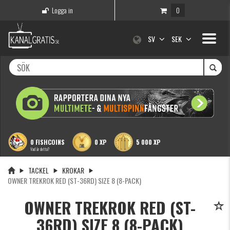
Logga in
0
Toggle
SV
SEK
navigati
0 FISHCOINS
0 XP
5 000 XP
Vad är detta?
TACKEL
KROKAR
OWNER TREKROK RED (ST-36RD) SIZE 8 (8-PACK)
OWNER TREKROK RED (ST-
36RD) SIZE 8 (8-PACK)