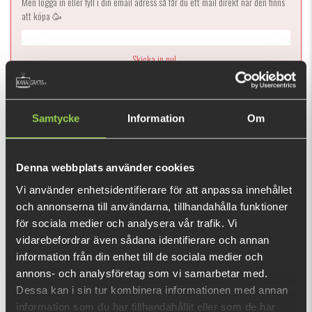
Men logga in eller fyll i din email adress så får du ett mail direkt när den finns
att köpa 🥳
Ej i lager
Samtycke
Information
Om
79 kr
(99 kr)
Denna webbplats använder cookies
Vi använder enhetsidentifierare för att anpassa innehållet
Dessa krokar är idealiska för gädd riggning och stingerriggar.
och annonserna till användarna, tillhandahålla funktioner
för sociala medier och analysera vår trafik. Vi
Den här produkten ger dig 158 fishcoins
vidarebefordrar även sådana identifierare och annan
nu!
information från din enhet till de sociala medier och
Vad är detta?
annons- och analysföretag som vi samarbetar med.
Dessa kan i sin tur kombinera informationen med annan
INFORMATION
SPECIFIKATION
information som du har tillhandahållit eller som de har