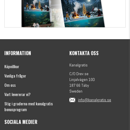
Kanalgratis Officiella Fiskekalender 2026
(julkalender)
INFORMATION
KONTAKTA OSS
1695 kr
Kanalgratis
Köpvillkor
C/O Drev.se
Vanliga frågor
Linjalvägen 10D
Om oss
187 66 Täby
Sweden
Vart levererar vi?
info@kanalgratis.se
Stig i graderna med kanalgratis
bonusprogram
SOCIALA MEDIER
Monkey Fry 16-pack 7cm