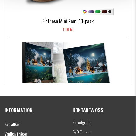
Flatnose Mini 9cm, 10-pack
139 kr
Kanalgratis Officiella Fiskekalender 2026
(julkalender)
INFORMATION
KONTAKTA OSS
1695 kr
Kanalgratis
Köpvillkor
C/O Drev.se
Vanliga frågor