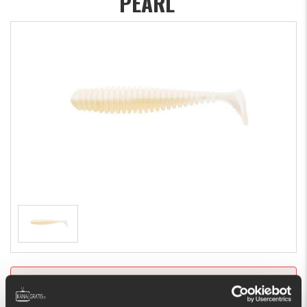
PEARL
Oups, denna produkt finns inte i lager just nu 🤨