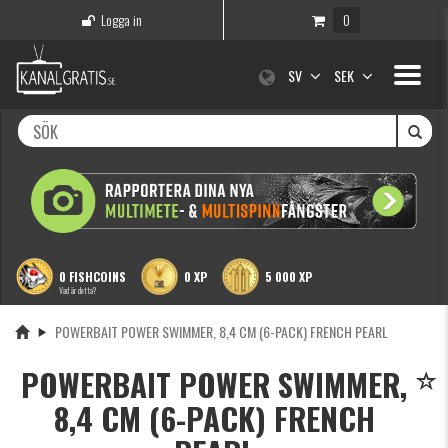
Logga in
0
Toggle
SV
SEK
navigati
0 FISHCOINS
0 XP
5 000 XP
Vad är detta?
POWERBAIT POWER SWIMMER, 8,4 CM (6-PACK) FRENCH PEARL
POWERBAIT POWER SWIMMER,
8,4 CM (6-PACK) FRENCH