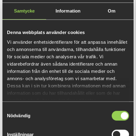
Men logga in eller fyll i din email adress så får du ett mail direkt när den finns
att köpa 🥳
Samtycke
Information
Om
Denna webbplats använder cookies
Vi använder enhetsidentifierare för att anpassa innehållet
Ej i lager
och annonserna till användarna, tillhandahålla funktioner
för sociala medier och analysera vår trafik. Vi
75 kr
vidarebefordrar även sådana identifierare och annan
(99 kr)
information från din enhet till de sociala medier och
annons- och analysföretag som vi samarbetar med.
Dessa kan i sin tur kombinera informationen med annan
Berkley PowerBait makes novice anglers good and good anglers
information som du har tillhandahållit eller som de har
great! Berkley scientists have spent over 25 years perfecting
samlat in när du har använt deras tjänster.
an irresistible scent and flavor - the exclusive PowerBait
Samtyckesval
formula.
Nödvändig
Den här produkten ger dig 150 fishcoins
nu!
Inställningar