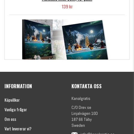
139 kr
Kanalgratis Officiella Fiskekalender 2026
(julkalender)
INFORMATION
KONTAKTA OSS
1695 kr
Kanalgratis
Köpvillkor
C/O Drev.se
Vanliga frågor
Linjalvägen 10D
Om oss
187 66 Täby
Sweden
Vart levererar vi?