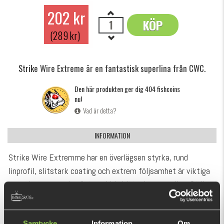
202 kr
KÖP
OK
(289 kr)
Strike Wire Extreme är en fantastisk superlina från CWC.
Den här produkten ger dig 404 fishcoins
nu!
Vad är detta?
INFORMATION
Strike Wire Extremme har en överlägsen styrka, rund
linprofil, slitstark coating och extrem följsamhet är viktiga
egenskaper som du nästan aldrig hittar i samma lina. Strike
Wire Extreme är tillverkad av mycket tätt flätade Micro-
fibrer. Linan har en näst intill rund linprofil samt är
VISA MER
Samtycke
Information
Om