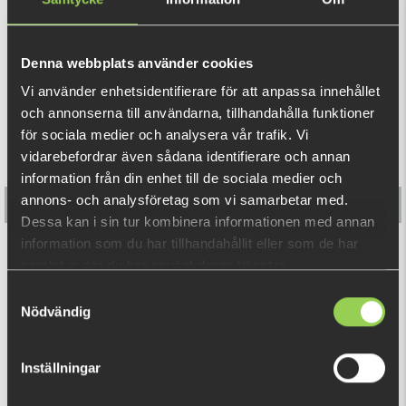
superkompakt och vattenavstötande - som i sin tur ger
perfekt linuppläggning och extremt långa kastlängder, med
minimal risk för trassel. Fungerar perfekt till alla typer av
REKOMMENDERADE PRODUKTER
Denna webbplats använder cookies
fiske, t.ex. hårt krävande havsfiske, jerkfiske, mete och
Vi använder enhetsidentifierare för att anpassa innehållet
vertikalfiske.
och annonserna till användarna, tillhandahålla funktioner
Finns i två storlekar. 0,13mm som håller för 9 kg. 0,36mm
för sociala medier och analysera vår trafik. Vi
som håller för 30 kg. Håller med andra ord för riktigt stora
vidarebefordrar även sådana identifierare och annan
information från din enhet till de sociala medier och
fiskar!
annons- och analysföretag som vi samarbetar med.
Dessa kan i sin tur kombinera informationen med annan
information som du har tillhandahållit eller som de har
Myran Wipp Spinnare
samlat in när du har använt deras tjänster.
Samtyckesval
69 kr
Nödvändig
RELATERADE PRODUKTER
Inställningar