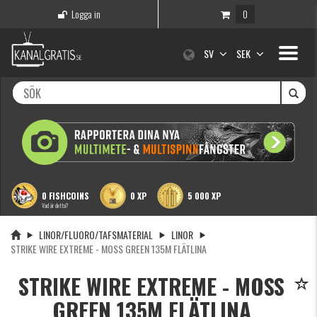
Logga in
0
Toggle
SV
SEK
navigati
0 FISHCOINS
0 XP
5 000 XP
Vad är detta?
LINOR/FLUORO/TAFSMATERIAL
LINOR
STRIKE WIRE EXTREME - MOSS GREEN 135M FLÄTLINA
STRIKE WIRE EXTREME - MOSS
GREEN 135M FLÄTLINA