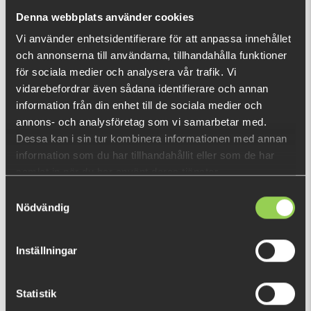
nu!
Denna webbplats använder cookies
Vad är detta?
Vi använder enhetsidentifierare för att anpassa innehållet
och annonserna till användarna, tillhandahålla funktioner
DU TITTADE NYLIGEN PÅ
för sociala medier och analysera vår trafik. Vi
vidarebefordrar även sådana identifierare och annan
Fåtal kvar
information från din enhet till de sociala medier och
annons- och analysföretag som vi samarbetar med.
Dessa kan i sin tur kombinera informationen med annan
information som du har tillhandahållit eller som de har
samlat in när du har använt deras tjänster.
Samtyckesval
Nödvändig
Inställningar
Statistik
xxzzz-arhawrh