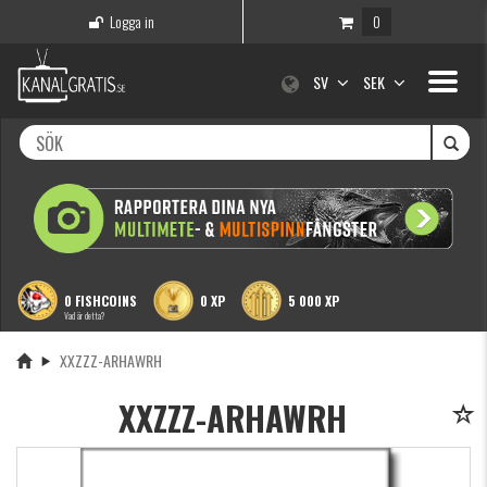
Logga in
0
Toggle
SV
SEK
navigati
0 FISHCOINS
0 XP
5 000 XP
Vad är detta?
XXZZZ-ARHAWRH
XXZZZ-ARHAWRH