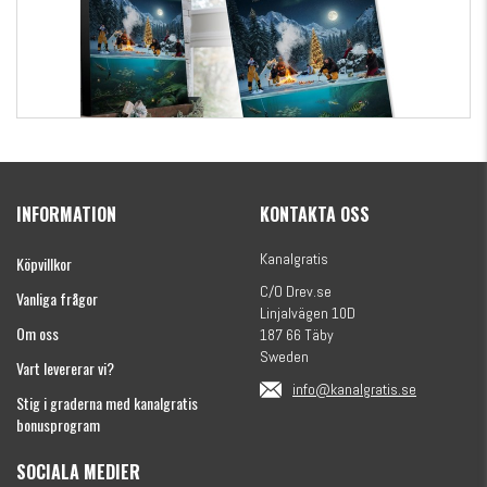
Kanalgratis Officiella Fiskekalender 2026
(julkalender)
INFORMATION
KONTAKTA OSS
1695 kr
Kanalgratis
Köpvillkor
C/O Drev.se
Vanliga frågor
Linjalvägen 10D
Om oss
187 66 Täby
Sweden
Vart levererar vi?
info@kanalgratis.se
Stig i graderna med kanalgratis
bonusprogram
SOCIALA MEDIER