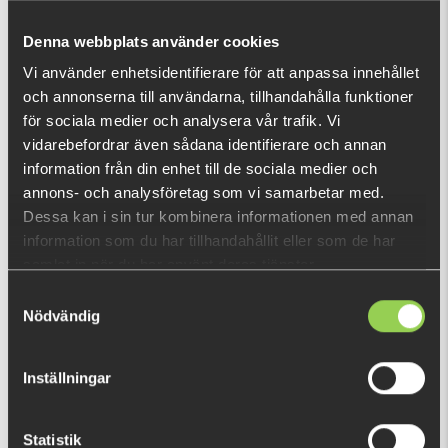
Den här produkten ger dig 178 fishcoins
nu!
Denna webbplats använder cookies
Vad är detta?
Vi använder enhetsidentifierare för att anpassa innehållet
och annonserna till användarna, tillhandahålla funktioner
för sociala medier och analysera vår trafik. Vi
DU TITTADE NYLIGEN PÅ
vidarebefordrar även sådana identifierare och annan
Fåtal kvar
information från din enhet till de sociala medier och
annons- och analysföretag som vi samarbetar med.
Dessa kan i sin tur kombinera informationen med annan
information som du har tillhandahållit eller som de har
samlat in när du har använt deras tjänster.
Samtyckesval
Nödvändig
Inställningar
Statistik