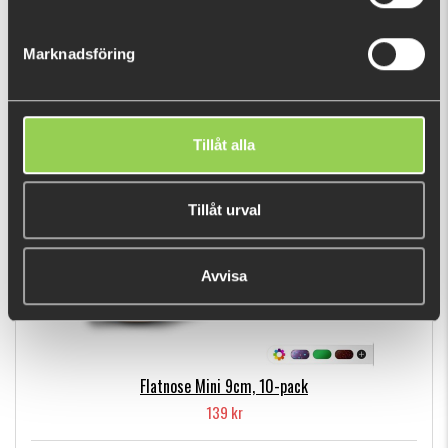
z - bft tngst bllt wght 14gr plan
Marknadsföring
89 kr
Tillåt alla
POPULÄRA PRODUKTER
Tillåt urval
Avvisa
Flatnose Mini 9cm, 10-pack
139 kr