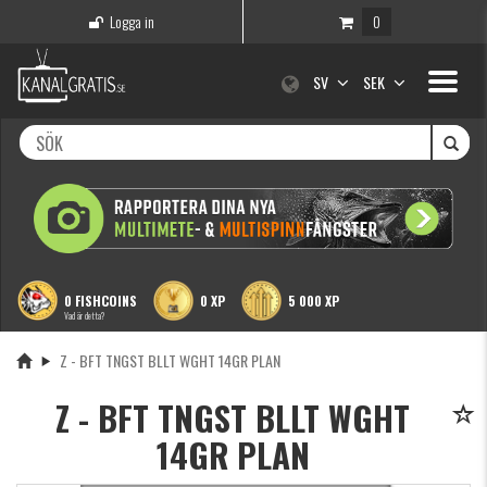
Logga in
0
Toggle
SV
SEK
navigati
0 FISHCOINS
0 XP
5 000 XP
Vad är detta?
Z - BFT TNGST BLLT WGHT 14GR PLAN
Z - BFT TNGST BLLT WGHT
14GR PLAN