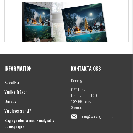
Kanalgratis Officiella Fiskekalender 2026
(julkalender)
INFORMATION
KONTAKTA OSS
1695 kr
Kanalgratis
Köpvillkor
C/O Drev.se
Vanliga frågor
Linjalvägen 10D
Om oss
187 66 Täby
Sweden
Vart levererar vi?
info@kanalgratis.se
Stig i graderna med kanalgratis
bonusprogram