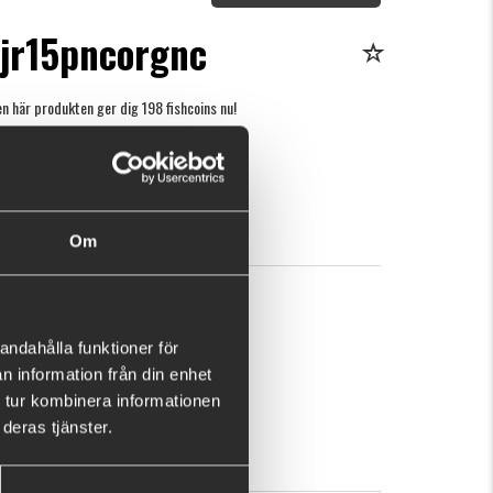
tjr15pncorgnc
n här produkten ger dig 198 fishcoins nu!
Vad är detta?
r
KÖP
OK
Om
andahålla funktioner för
n information från din enhet
 tur kombinera informationen
deras tjänster.