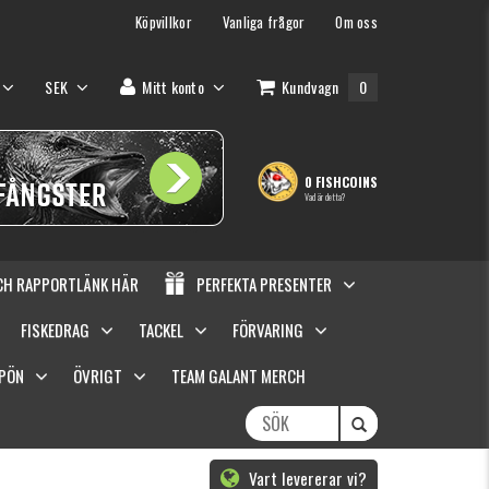
Köpvillkor
Vanliga frågor
Om oss
SEK
Mitt konto
Kundvagn
0
0 FISHCOINS
Vad är detta?
OCH RAPPORTLÄNK HÄR
PERFEKTA PRESENTER
FISKEDRAG
TACKEL
FÖRVARING
SPÖN
ÖVRIGT
TEAM GALANT MERCH
Vart levererar vi?