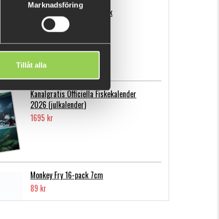
Marknadsföring
Flatnose Mini 9cm, 10-pack
139 kr
Tillåt alla
Kanalgratis Officiella Fiskekalender
2026 (julkalender)
1695 kr
Monkey Fry 16-pack 7cm
89 kr