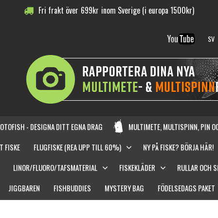
Fri frakt över
699
kr
inom Sverige (i europa 1500kr)
SV
OTOFISH - DESIGNA DITT EGNA DRAG
MULTIMETE, MULTISPINN, PIN 
T FISKE
FLUGFISKE (REA UPP TILL 60%)
NY PÅ FISKE? BÖRJA HÄR!
LINOR/FLUORO/TAFSMATERIAL
FISKEKLÄDER
RULLAR OCH 
JIGGBAREN
FISHBUDDIES
MYSTERY BAG
FÖDELSEDAGS PAKET