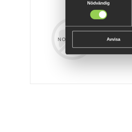
Nödvändig
z-flntjr15p
99 kr
Avvisa