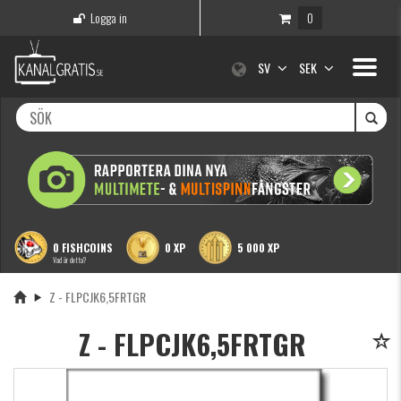
Logga in
0
Toggle
SV
SEK
navigati
0 FISHCOINS
0 XP
5 000 XP
Vad är detta?
Z - FLPCJK6,5FRTGR
Z - FLPCJK6,5FRTGR