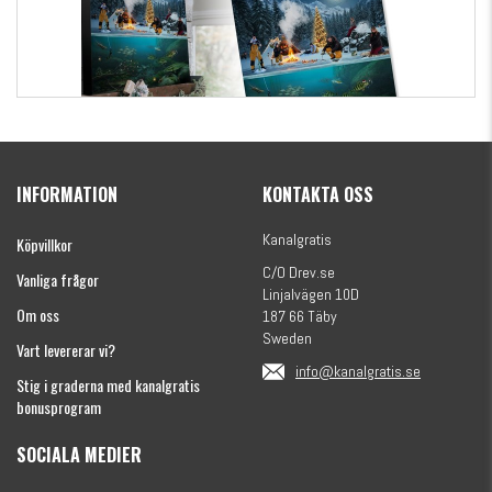
Kanalgratis Officiella Fiskekalender 2026
(julkalender)
INFORMATION
KONTAKTA OSS
1695 kr
Kanalgratis
Köpvillkor
C/O Drev.se
Vanliga frågor
Linjalvägen 10D
Om oss
187 66 Täby
Sweden
Vart levererar vi?
info@kanalgratis.se
Stig i graderna med kanalgratis
bonusprogram
SOCIALA MEDIER
Monkey Fry 16-pack 7cm