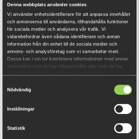
Vad är detta?
Denna webbplats använder cookies
Vi använder enhetsidentifierare för att anpassa innehållet
och annonserna till användarna, tillhandahålla funktioner
DU TITTADE NYLIGEN PÅ
för sociala medier och analysera vår trafik. Vi
vidarebefordrar även sådana identifierare och annan
information från din enhet till de sociala medier och
annons- och analysföretag som vi samarbetar med.
Dessa kan i sin tur kombinera informationen med annan
information som du har tillhandahållit eller som de har
samlat in när du har använt deras tjänster.
Samtyckesval
Nödvändig
Inställningar
Statistik
z - flpcjk6,5frtgr