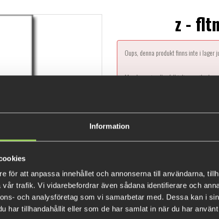
z - fl
Oups, denna produkt finns inte i lager 
Men logga in eller fyll i din email adres
Information
De
cookies
e för att anpassa innehållet och annonserna till användarna, tillh
vår trafik. Vi vidarebefordrar även sådana identifierare och anna
nnons- och analysföretag som vi samarbetar med. Dessa kan i sin
har tillhandahållit eller som de har samlat in när du har använt 