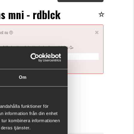
tns mni - rdblck
just nu 🤨
s så får du ett mail direkt när den finns att köpa 🥳
Om
Ej i lager
n här produkten ger dig 278 fishcoins nu!
Vad är detta?
andahålla funktioner för
n information från din enhet
139 kr
 tur kombinera informationen
deras tjänster.