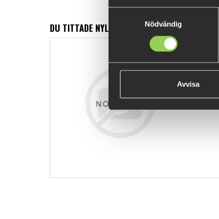
Samtyckesval
Nödvändig
DU TITTADE NYLIGEN PÅ
z - fltns mn
139 kr
Avvisa