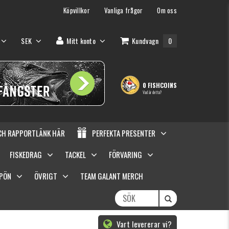
Köpvillkor
Vanliga frågor
Om oss
SEK
Mitt konto
Kundvagn
0
0 FISHCOINS
Vad är detta?
OCH RAPPORTLÄNK HÄR
PERFEKTA PRESENTER
FISKEDRAG
TACKEL
FÖRVARING
SPÖN
ÖVRIGT
TEAM GALANT MERCH
Vart levererar vi?