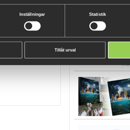
Inställningar
Statistik
POPULÄRA PRODUKTER
Ej i lager
i - rdblck
Tillåt urval