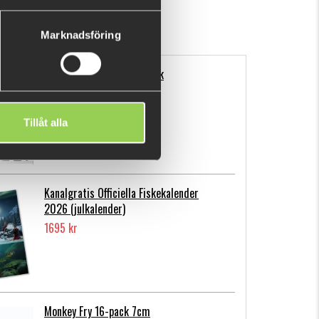
Marknadsföring
Flatnose Mini 9cm, 10-pack
139 kr
Tillåt alla
Kanalgratis Officiella Fiskekalender
2026 (julkalender)
1695 kr
Monkey Fry 16-pack 7cm