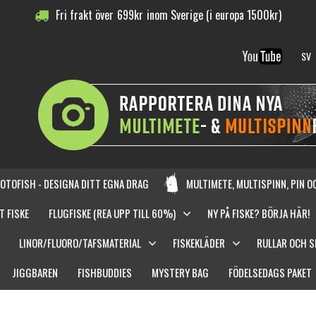
Fri frakt över
699
kr
inom Sverige (i europa 1500kr)
SV
OTOFISH - DESIGNA DITT EGNA DRAG
MULTIMETE, MULTISPINN, PIN 
T FISKE
FLUGFISKE (REA UPP TILL 60%)
NY PÅ FISKE? BÖRJA HÄR!
LINOR/FLUORO/TAFSMATERIAL
FISKEKLÄDER
RULLAR OCH 
JIGGBAREN
FISHBUDDIES
MYSTERY BAG
FÖDELSEDAGS PAKET