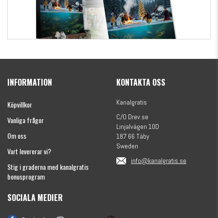
Kanalgratis Officiella Fiskekalender 2026
(julkalender)
INFORMATION
KONTAKTA OSS
1695 kr
Kanalgratis
Köpvillkor
C/O Drev.se
Vanliga frågor
Linjalvägen 10D
Om oss
187 66 Täby
Sweden
Vart levererar vi?
info@kanalgratis.se
Stig i graderna med kanalgratis
bonusprogram
SOCIALA MEDIER
Monkey Fry 16-pack 7cm