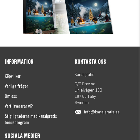
Kanalgratis Officiella Fiskekalender 2026
(julkalender)
INFORMATION
KONTAKTA OSS
1695 kr
Kanalgratis
Köpvillkor
C/O Drev.se
Vanliga frågor
Linjalvägen 10D
Om oss
187 66 Täby
Sweden
Vart levererar vi?
info@kanalgratis.se
Stig i graderna med kanalgratis
bonusprogram
SOCIALA MEDIER