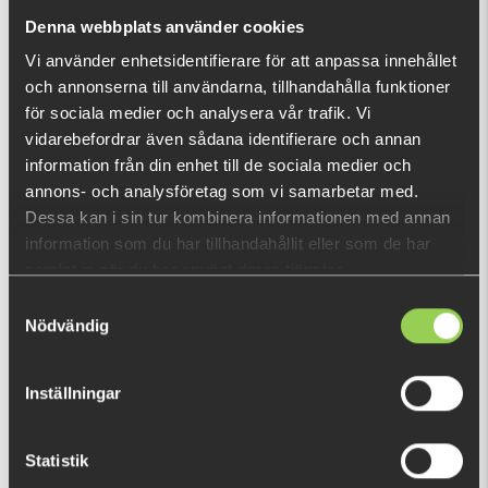
nu!
Denna webbplats använder cookies
Vad är detta?
Vi använder enhetsidentifierare för att anpassa innehållet
och annonserna till användarna, tillhandahålla funktioner
DU TITTADE NYLIGEN PÅ
för sociala medier och analysera vår trafik. Vi
vidarebefordrar även sådana identifierare och annan
Fåtal kvar
information från din enhet till de sociala medier och
annons- och analysföretag som vi samarbetar med.
Dessa kan i sin tur kombinera informationen med annan
information som du har tillhandahållit eller som de har
samlat in när du har använt deras tjänster.
Samtyckesval
Nödvändig
Inställningar
Statistik
ZZ-awrzhngd