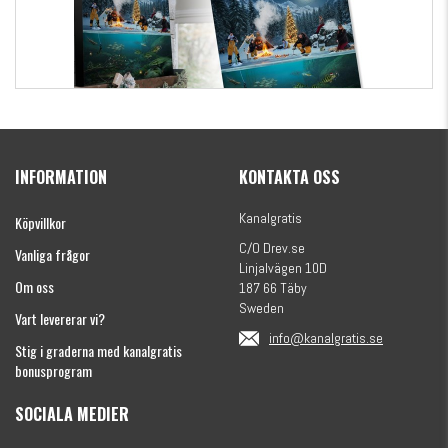
Kanalgratis Officiella Fiskekalender 2026
(julkalender)
INFORMATION
KONTAKTA OSS
1695 kr
Kanalgratis
Köpvillkor
C/O Drev.se
Vanliga frågor
Linjalvägen 10D
Om oss
187 66 Täby
Sweden
Vart levererar vi?
info@kanalgratis.se
Stig i graderna med kanalgratis
bonusprogram
SOCIALA MEDIER
Monkey Fry 16-pack 7cm