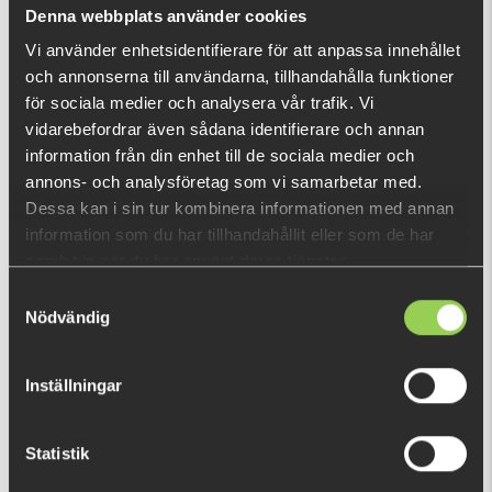
Vad är detta?
Denna webbplats använder cookies
Vi använder enhetsidentifierare för att anpassa innehållet
och annonserna till användarna, tillhandahålla funktioner
DU TITTADE NYLIGEN PÅ
för sociala medier och analysera vår trafik. Vi
vidarebefordrar även sådana identifierare och annan
information från din enhet till de sociala medier och
annons- och analysföretag som vi samarbetar med.
Dessa kan i sin tur kombinera informationen med annan
information som du har tillhandahållit eller som de har
samlat in när du har använt deras tjänster.
Samtyckesval
Nödvändig
Inställningar
Statistik
zz-grjhrllabtiuot