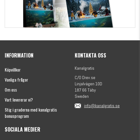
Kanalgratis Officiella Fiskekalender 2026
(julkalender)
INFORMATION
KONTAKTA OSS
1695 kr
Kanalgratis
Köpvillkor
C/O Drev.se
Vanliga frågor
Linjalvägen 10D
Om oss
187 66 Täby
Sweden
Vart levererar vi?
info@kanalgratis.se
Stig i graderna med kanalgratis
bonusprogram
SOCIALA MEDIER
Monkey Fry 16-pack 7cm