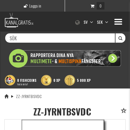
Logga in
0
Toggle
SV
SEK
navigati
0 FISHCOINS
0 XP
5 000 XP
Vad är detta?
ZZ-JYRNTBSVDC
ZZ-JYRNTBSVDC