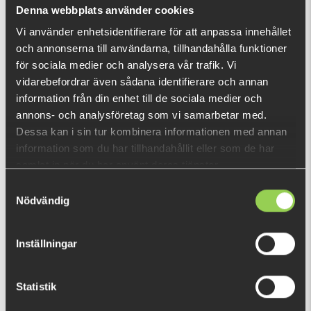
Vad är detta?
Denna webbplats använder cookies
Vi använder enhetsidentifierare för att anpassa innehållet
och annonserna till användarna, tillhandahålla funktioner
DU TITTADE NYLIGEN PÅ
för sociala medier och analysera vår trafik. Vi
vidarebefordrar även sådana identifierare och annan
information från din enhet till de sociala medier och
annons- och analysföretag som vi samarbetar med.
Dessa kan i sin tur kombinera informationen med annan
information som du har tillhandahållit eller som de har
samlat in när du har använt deras tjänster.
Samtyckesval
Nödvändig
Inställningar
Statistik
zz-jyrntbsvdc