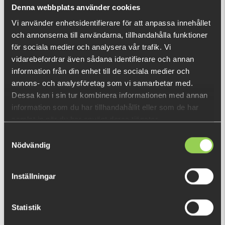
Vad är detta?
Denna webbplats använder cookies
Vi använder enhetsidentifierare för att anpassa innehållet
och annonserna till användarna, tillhandahålla funktioner
DU TITTADE NYLIGEN PÅ
för sociala medier och analysera vår trafik. Vi
vidarebefordrar även sådana identifierare och annan
information från din enhet till de sociala medier och
annons- och analysföretag som vi samarbetar med.
Dessa kan i sin tur kombinera informationen med annan
information som du har tillhandahållit eller som de har
samlat in när du har använt deras tjänster.
Samtyckesval
Nödvändig
Inställningar
Statistik
zzz-rgsaphirew