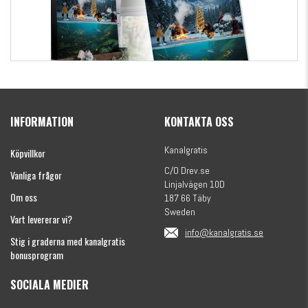
Kanalgratis Officiella Fiskekalender 2026
(julkalender)
INFORMATION
KONTAKTA OSS
1695 kr
Kanalgratis
Köpvillkor
C/O Drev.se
Vanliga frågor
Linjalvägen 10D
Om oss
187 66 Täby
Sweden
Vart levererar vi?
info@kanalgratis.se
Stig i graderna med kanalgratis
bonusprogram
SOCIALA MEDIER
Monkey Fry 16-pack 7cm