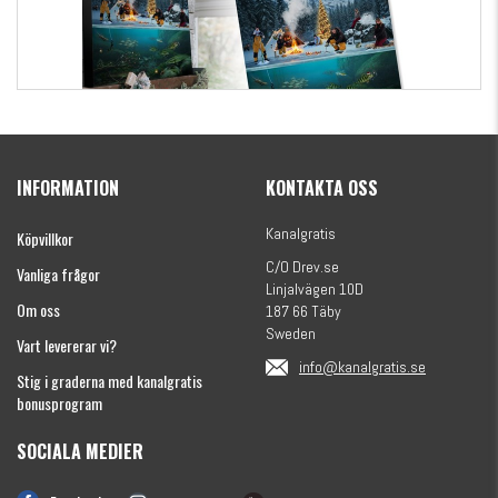
Kanalgratis Officiella Fiskekalender 2026
(julkalender)
INFORMATION
KONTAKTA OSS
1695 kr
Kanalgratis
Köpvillkor
C/O Drev.se
Vanliga frågor
Linjalvägen 10D
Om oss
187 66 Täby
Sweden
Vart levererar vi?
info@kanalgratis.se
Stig i graderna med kanalgratis
bonusprogram
SOCIALA MEDIER
Monkey Fry 16-pack 7cm