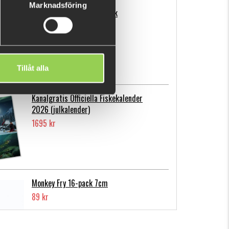
Marknadsföring
Flatnose Mini 9cm, 10-pack
139 kr
Tillåt alla
Kanalgratis Officiella Fiskekalender
2026 (julkalender)
1695 kr
Monkey Fry 16-pack 7cm
89 kr