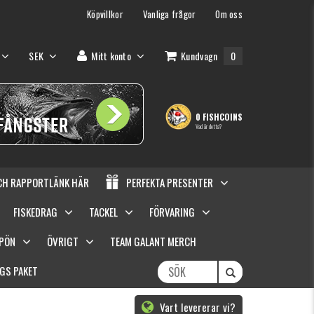
Köpvillkor
Vanliga frågor
Om oss
SEK
Mitt konto
Kundvagn
0
0 FISHCOINS
Vad är detta?
OCH RAPPORTLÄNK HÄR
PERFEKTA PRESENTER
FISKEDRAG
TACKEL
FÖRVARING
SPÖN
ÖVRIGT
TEAM GALANT MERCH
GS PAKET
Vart levererar vi?