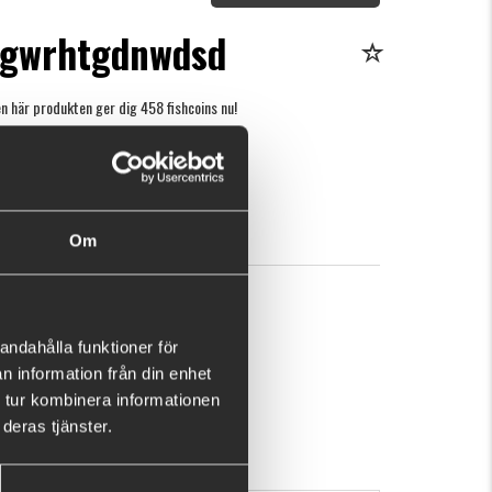
-egwrhtgdnwdsd
n här produkten ger dig 458 fishcoins nu!
Vad är detta?
kr
KÖP
OK
Om
andahålla funktioner för
n information från din enhet
 tur kombinera informationen
deras tjänster.