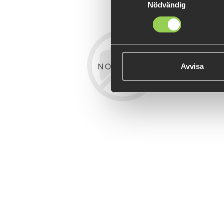
Nödvändig
zzzzz-egwr
229 kr
Avvisa