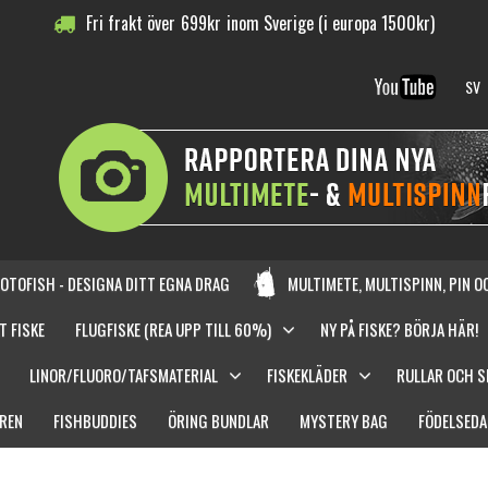
Fri frakt över
699
kr
inom Sverige (i europa 1500kr)
SV
OTOFISH - DESIGNA DITT EGNA DRAG
MULTIMETE, MULTISPINN, PIN 
T FISKE
FLUGFISKE (REA UPP TILL 60%)
NY PÅ FISKE? BÖRJA HÄR!
LINOR/FLUORO/TAFSMATERIAL
FISKEKLÄDER
RULLAR OCH 
REN
FISHBUDDIES
ÖRING BUNDLAR
MYSTERY BAG
FÖDELSEDA