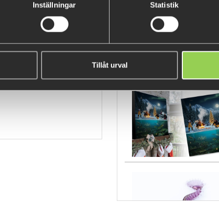
Inställningar
Statistik
htgdnwdsd
Tillåt urval