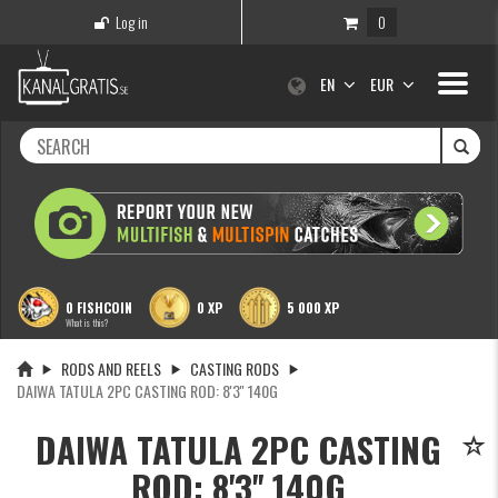
Log in
0
Toggle
EN
EUR
navigati
0 FISHCOIN
0 XP
5 000 XP
What is this?
RODS AND REELS
CASTING RODS
DAIWA TATULA 2PC CASTING ROD: 8'3'' 140G
DAIWA TATULA 2PC CASTING
ROD: 8'3'' 140G