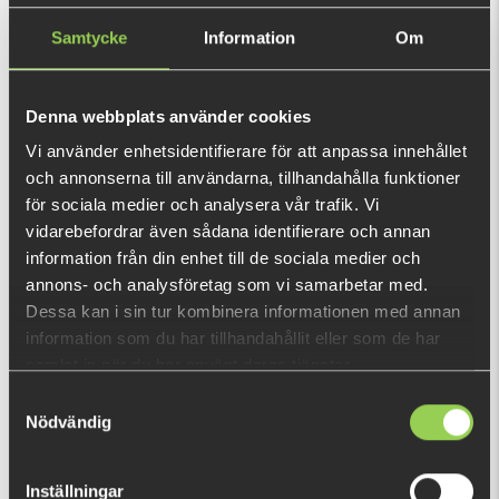
(€173.13)
Samtycke
Information
Om
This purchase will pay 2 998 fishcoins now!
What is this?
Denna webbplats använder cookies
Vi använder enhetsidentifierare för att anpassa innehållet
INFORMATION
och annonserna till användarna, tillhandahålla funktioner
för sociala medier och analysera vår trafik. Vi
TATULA rods are made of HVF Nanoplus carbon and are
vidarebefordrar även sådana identifierare och annan
extremely light and sensitive. To this brilliant blank is add
information från din enhet till de sociala medier och
FUJI VSS reel seat and Fuji Alconite K-Guides. These rods are
annons- och analysföretag som vi samarbetar med.
your friends if you are hunting perch, bass or zander.
Dessa kan i sin tur kombinera informationen med annan
information som du har tillhandahållit eller som de har
- HVF Nanoplus carbon
SHOW MORE
samlat in när du har använt deras tjänster.
- X45 construction
Samtyckesval
- V-Joint
RECENTLY VIEWED PRODUCTS
Nödvändig
- FUJI Alconite K-Guides
FEW LEFT
- Split grip cork handle
- FUJI VSS reel seat
Inställningar