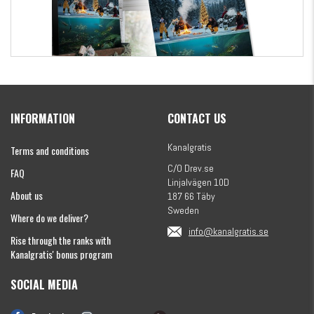
Kanalgratis Official Christmas Calendar 2026
INFORMATION
CONTACT US
€154.86
Kanalgratis
Terms and conditions
C/O Drev.se
FAQ
Linjalvägen 10D
About us
187 66 Täby
Sweden
Where do we deliver?
info@kanalgratis.se
Rise through the ranks with
Kanalgratis' bonus program
SOCIAL MEDIA
Monkey Fry 16-pack 7cm
€8.13