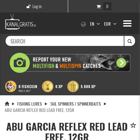
Log in
0
Toggle
EN
EUR
navigati
0 FISHCOIN
0 XP
5 000 XP
What is this?
FISHING LURES
TAIL SPINNERS / SPINNERBAITS
ABU GARCIA REFLEX RED LEAD FREE, 12GR
ABU GARCIA REFLEX RED LEAD
FREE, 12GR