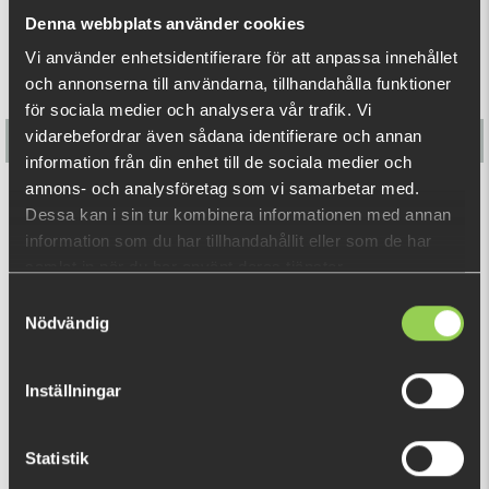
The all new Reflex Arctic is designed for clear water where
Denna webbplats använder cookies
fish are often shy for bright or unnatural colors. Simple
Vi använder enhetsidentifierare för att anpassa innehållet
colors and an unfeathered treble hook are sure to fool the
och annonserna till användarna, tillhandahålla funktioner
wise trout, grayling, and arctic char.
för sociala medier och analysera vår trafik. Vi
5,7cm, 12gr.
vidarebefordrar även sådana identifierare och annan
information från din enhet till de sociala medier och
annons- och analysföretag som vi samarbetar med.
Flatnose Mini 9cm, 10-pack
Dessa kan i sin tur kombinera informationen med annan
information som du har tillhandahållit eller som de har
€12.70
samlat in när du har använt deras tjänster.
Samtyckesval
Nödvändig
RELATED PRODUCTS
Inställningar
Statistik