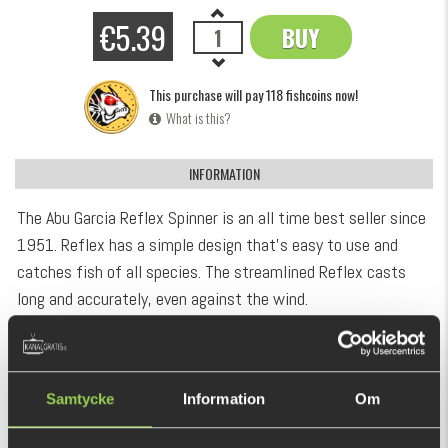
€5.39
BUY
OK
This purchase will pay 118 fishcoins now!
What is this?
INFORMATION
The Abu Garcia Reflex Spinner is an all time best seller since
1951. Reflex has a simple design that's easy to use and
catches fish of all species. The streamlined Reflex casts
long and accurately, even against the wind.
And there's a strong possibility that any retrieve will
SHOW MORE
experience the strike of a bass, trout, pike, perch and chub
or just about any freshwater/saltwater fish imaginable. It's
Samtycke
Information
Om
RECOMMENDED PRODUCTS
an all-purpose lure that consistently catches fish.