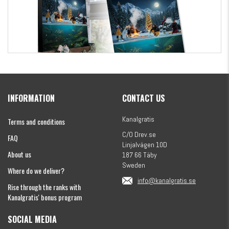
Kanalgratis Official Christmas Calendar 2026
INFORMATION
CONTACT US
€154.86
Kanalgratis
Terms and conditions
C/O Drev.se
FAQ
Linjalvägen 10D
About us
187 66 Täby
Sweden
Where do we deliver?
info@kanalgratis.se
Rise through the ranks with
Kanalgratis' bonus program
SOCIAL MEDIA
Monkey Fry 16-pack 7cm