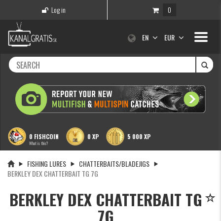
Log in
0
Toggle
EN
EUR
navigati
0 FISHCOIN
0 XP
5 000 XP
What is this?
FISHING LURES
CHATTERBAITS/BLADEJIGS
BERKLEY DEX CHATTERBAIT TG 7G
BERKLEY DEX CHATTERBAIT TG
7G