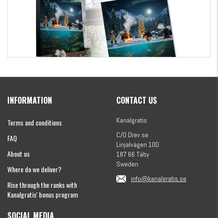
Kanalgratis Official Christmas Calendar 2026
INFORMATION
CONTACT US
€154.86
Kanalgratis
Terms and conditions
C/O Drev.se
FAQ
Linjalvägen 10D
About us
187 66 Täby
Sweden
Where do we deliver?
info@kanalgratis.se
Rise through the ranks with
Kanalgratis' bonus program
SOCIAL MEDIA
Monkey Fry 16-pack 7cm