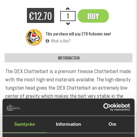
€12.70
BUY
OK
This purchase will pay 278 fishcoins now!
What is this?
INFORMATION
The DEX Chatterbait is a premium finesse Chatterbait made
with the most high-end materials available. The high-density
tungsten head gives the DEX Chatterbait an extremely low
center of gravity which makes the bait very stable in the
water. The DEX Chatterbait features a hand-tied, flexible
SHOW MORE
skirt and has a chemically sharpened hook.
- High-density tungsten head
Samtycke
Information
Om
RECOMMENDED PRODUCTS
- Super flexible hand-tied skirt