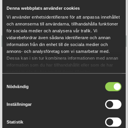
- High frequency chatter action
Denna webbplats använder cookies
- Available in stunning colors
Vi använder enhetsidentifierare för att anpassa innehållet
- A super bait for Perch, Zander, Bass and Pike!
och annonserna till användarna, tillhandahålla funktioner
för sociala medier och analysera vår trafik. Vi
vidarebefordrar även sådana identifierare och annan
information från din enhet till de sociala medier och
annons- och analysföretag som vi samarbetar med.
Flatnose Mini 9cm, 10-pack
Dessa kan i sin tur kombinera informationen med annan
information som du har tillhandahållit eller som de har
€12.70
samlat in när du har använt deras tjänster.
Samtyckesval
Nödvändig
RELATED PRODUCTS
Inställningar
Statistik