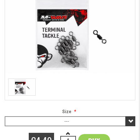
Size
*
---