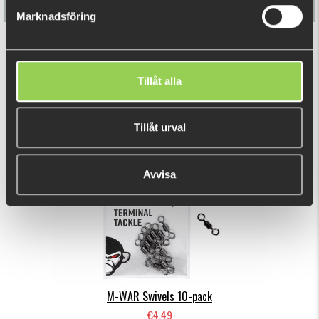
Marknadsföring
M-WAR Drop Shot weights
Tillåt alla
€4.49
Tillåt urval
RECENTLY VIEWED PRODUCTS
Avvisa
M-WAR Swivels 10-pack
€4.49