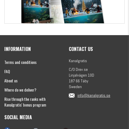
Kanalgratis Official Christmas Calendar 2026
INFORMATION
CONTACT US
€155.16
Kanalgratis
Terms and conditions
C/O Drev.se
FAQ
Linjalvägen 10D
About us
187 66 Täby
Sweden
Where do we deliver?
info@kanalgratis.se
Rise through the ranks with
Kanalgratis' bonus program
SOCIAL MEDIA
Monkey Fry 16-pack 7cm
€8.15