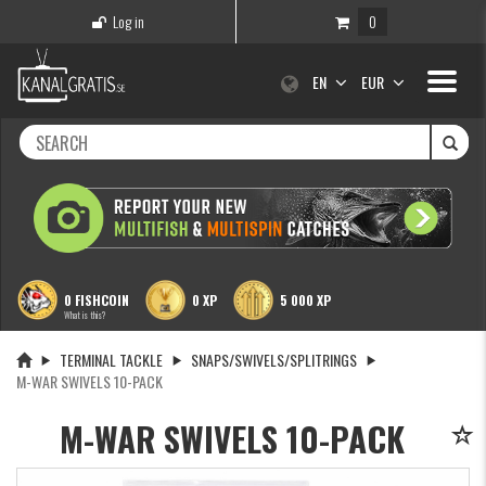
Log in
0
Toggle
EN
EUR
navigati
0 FISHCOIN
0 XP
5 000 XP
What is this?
TERMINAL TACKLE
SNAPS/SWIVELS/SPLITRINGS
M-WAR SWIVELS 10-PACK
M-WAR SWIVELS 10-PACK