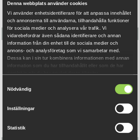
Denna webbplats använder cookies
Vi använder enhetsidentifierare för att anpassa innehållet
och annonserna till användarna, tillhandahålla funktioner
för sociala medier och analysera vår trafik. Vi
vidarebefordrar även sådana identifierare och annan
information från din enhet till de sociala medier och
annons- och analysföretag som vi samarbetar med.
M-WAR Clip Weight Box Combo Lead 15pcs
Dessa kan i sin tur kombinera informationen med annan
information som du har tillhandahållit eller som de har
€16.39
samlat in när du har använt deras tjänster.
Samtyckesval
Nödvändig
RELATED PRODUCTS
Inställningar
Statistik