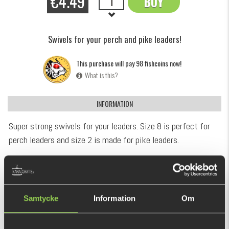
€4.49
BUY
OK
Swivels for your perch and pike leaders!
This purchase will pay 98 fishcoins now!
What is this?
INFORMATION
Super strong swivels for your leaders. Size 8 is perfect for
perch leaders and size 2 is made for pike leaders.
Comes in 10-pack.
RECOMMENDED PRODUCTS
Samtycke
Information
Om