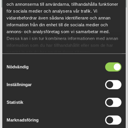
och annonserna till användarna, tillhandahålla funktioner
för sociala medier och analysera vår trafik. Vi
Flatnose Mini 9cm, 10-pack
vidarebefordrar även sådana identifierare och annan
information från din enhet till de sociala medier och
annons- och analysföretag som vi samarbetar med.
€12.68
Dessa kan i sin tur kombinera informationen med annan
information som du har tillhandahållit eller som de har
samlat in när du har använt deras tjänster.
RELATED PRODUCTS
Samtyckesval
Nödvändig
Inställningar
Statistik
M-WAR Swivels 10-pack
Marknadsföring