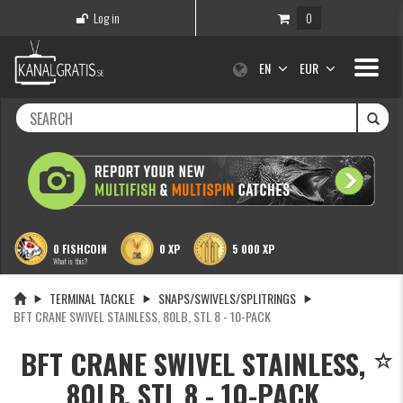
Log in
0
Toggle
EN
EUR
navigati
0 FISHCOIN
0 XP
5 000 XP
What is this?
TERMINAL TACKLE
SNAPS/SWIVELS/SPLITRINGS
BFT CRANE SWIVEL STAINLESS, 80LB, STL 8 - 10-PACK
BFT CRANE SWIVEL STAINLESS,
80LB, STL 8 - 10-PACK