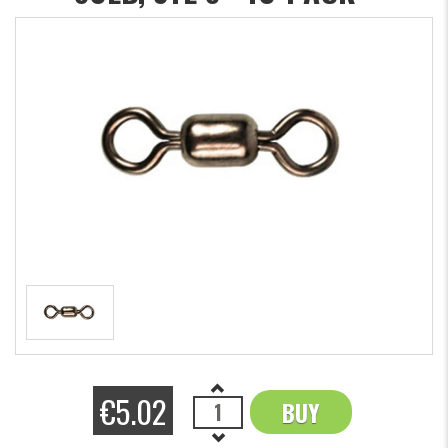
€5.02
BUY
OK