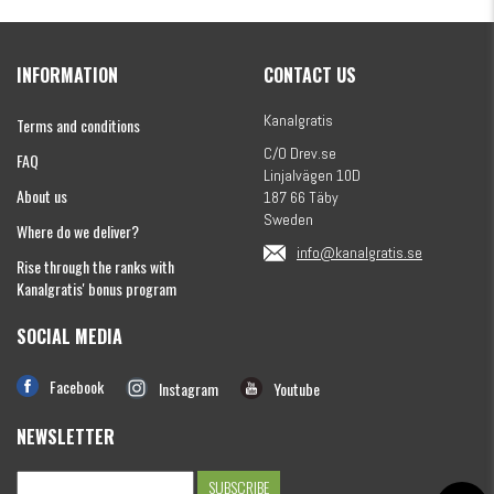
Kanalgratis Official Christmas Calendar 2026
INFORMATION
CONTACT US
€154.58
Kanalgratis
Terms and conditions
C/O Drev.se
FAQ
Linjalvägen 10D
About us
187 66 Täby
Sweden
Where do we deliver?
info@kanalgratis.se
Rise through the ranks with
Kanalgratis' bonus program
SOCIAL MEDIA
Monkey Fry 16-pack 7cm
€8.12
Facebook
Instagram
Youtube
NEWSLETTER