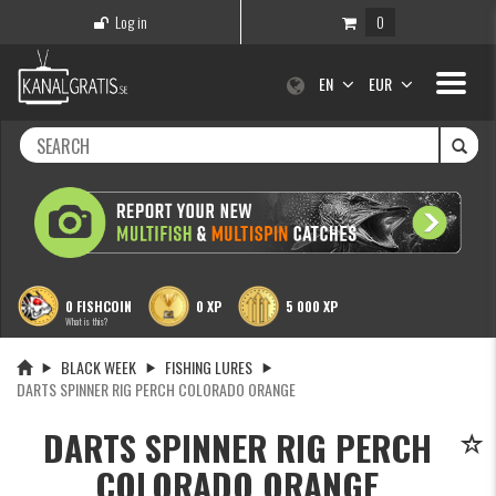
Log in
0
Toggle
EN
EUR
navigati
0 FISHCOIN
0 XP
5 000 XP
What is this?
BLACK WEEK
FISHING LURES
DARTS SPINNER RIG PERCH COLORADO ORANGE
DARTS SPINNER RIG PERCH
COLORADO ORANGE