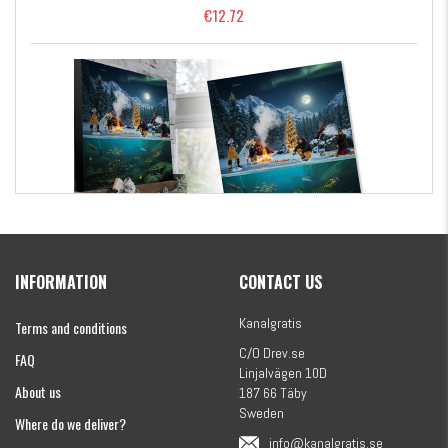
€12.72
Kanalgratis Official Christmas Calendar 2026
INFORMATION
CONTACT US
€155.16
Kanalgratis
Terms and conditions
C/O Drev.se
FAQ
Linjalvägen 10D
About us
187 66 Täby
Sweden
Where do we deliver?
info@kanalgratis.se