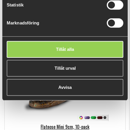
Statistik
Darts Spinner Rig Perch Colorado Orange
Marknadsföring
€4.49
Tillåt alla
BESTSELLERS
Tillåt urval
Avvisa
Flatnose Mini 9cm, 10-pack