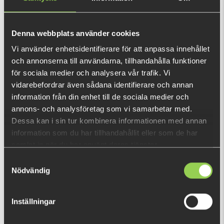
This purchase will pay 98 fishcoins now!
What is this?
Denna webbplats använder cookies
Vi använder enhetsidentifierare för att anpassa innehållet
INFORMATION
och annonserna till användarna, tillhandahålla funktioner
för sociala medier och analysera vår trafik. Vi
Spoons that can be used for e.g. our spinning rigs. The
vidarebefordrar även sådana identifierare och annan
Colorado Blade has a strong movement pattern, perfect
information från din enhet till de sociala medier och
when the fish is active and hunting. Available in a lot of
annons- och analysföretag som vi samarbetar med.
Dessa kan i sin tur kombinera informationen med annan
different colors.
information som du har tillhandahållit eller som de har
samlat in när du har använt deras tjänster.
RECENTLY VIEWED PRODUCTS
Samtyckesval
FEW LEFT
Nödvändig
Inställningar