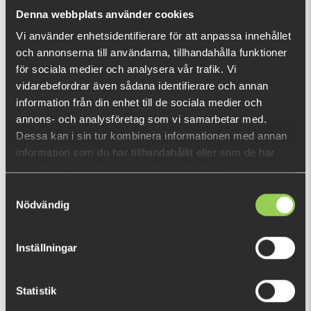
What is this?
Denna webbplats använder cookies
Vi använder enhetsidentifierare för att anpassa innehållet
och annonserna till användarna, tillhandahålla funktioner
RECENTLY VIEWED PRODUCTS
för sociala medier och analysera vår trafik. Vi
FEW LEFT
vidarebefordrar även sådana identifierare och annan
information från din enhet till de sociala medier och
annons- och analysföretag som vi samarbetar med.
Dessa kan i sin tur kombinera informationen med annan
information som du har tillhandahållit eller som de har
samlat in när du har använt deras tjänster.
Samtyckesval
Nödvändig
Inställningar
Statistik
SB-RS-22-PBG