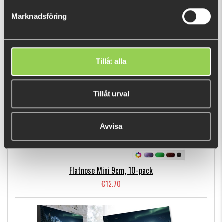
€13.61
Marknadsföring
BESTSELLERS
Tillåt alla
Tillåt urval
Avvisa
Flatnose Mini 9cm, 10-pack
€12.70