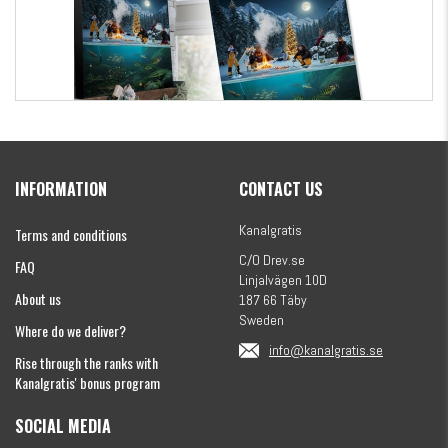
Kanalgratis Official Christmas Calendar 2026
INFORMATION
CONTACT US
€154.86
Kanalgratis
Terms and conditions
C/O Drev.se
FAQ
Linjalvägen 10D
About us
187 66 Täby
Sweden
Where do we deliver?
info@kanalgratis.se
Rise through the ranks with
Kanalgratis' bonus program
SOCIAL MEDIA
Monkey Fry 16-pack 7cm