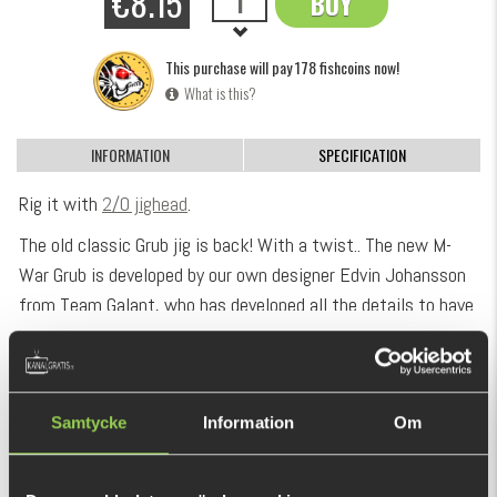
€8.15
BUY
OK
This purchase will pay 178 fishcoins now!
What is this?
INFORMATION
SPECIFICATION
Rig it with
2/0 jighead
.
The old classic Grub jig is back! With a twist.. The new M-
War Grub is developed by our own designer Edvin Johansson
from Team Galant, who has developed all the details to have
an attractive walk on the bait!
SHOW MORE
With the help of the small paddle that sits on the end of the
tail, the lure has a lively and seductive movement. This is
RECOMMENDED PRODUCTS
Samtycke
Information
Om
best rigged on a regular jig head but also works great on an
offset hook that hides along the body of the bait to avoid
getting caught in structures such as grass and branches.