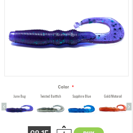
Color
*
June Bug
Twisted Baitfish
Sapphire Blue
Gold/Motoroil
P