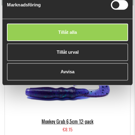
Marknadsföring
Monkey Ned 7cm 12-pack
€8.15
Tillåt alla
RECENTLY VIEWED PRODUCTS
Tillåt urval
Avvisa
Monkey Grub 6,5cm 12-pack
€8.15