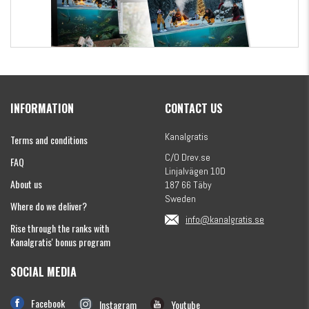
Kanalgratis Official Christmas Calendar 2026
INFORMATION
CONTACT US
€155.16
Kanalgratis
Terms and conditions
C/O Drev.se
FAQ
Linjalvägen 10D
About us
187 66 Täby
Sweden
Where do we deliver?
info@kanalgratis.se
Rise through the ranks with
Kanalgratis' bonus program
SOCIAL MEDIA
Monkey Fry 16-pack 7cm
€8.15
Facebook
Instagram
Youtube