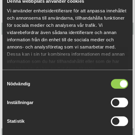
Denna webbplats använder cookies
12-pack, 2gr.
Vi använder enhetsidentifierare för att anpassa innehållet
och annonserna till användarna, tillhandahålla funktioner
för sociala medier och analysera vår trafik. Vi
vidarebefordrar även sådana identifierare och annan
information från din enhet till de sociala medier och
M-WAR Jig Heads #4/0 4-pack (BKK)
annons- och analysföretag som vi samarbetar med.
Dessa kan i sin tur kombinera informationen med annan
€5.40
information som du har tillhandahållit eller som de har
samlat in när du har använt deras tjänster.
Samtyckesval
RELATED PRODUCTS
Nödvändig
Inställningar
Statistik