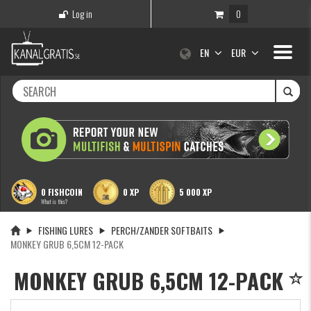
Log in
0
Toggle
EN
EUR
navigati
0 FISHCOIN
0 XP
5 000 XP
What is this?
FISHING LURES
PERCH/ZANDER SOFTBAITS
MONKEY GRUB 6,5CM 12-PACK
MONKEY GRUB 6,5CM 12-PACK