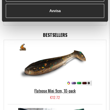
Headbanger Cranky Shad 6,4cm, 10g
€13.64
Avvisa
BESTSELLERS
Flatnose Mini 9cm, 10-pack
€12.72