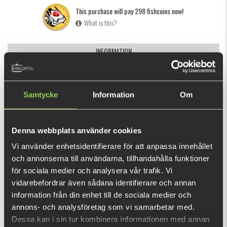
This purchase will pay 298 fishcoins now!
What is this?
INFORMATION
The HEADBANGER Cranky Shad combines a hard, erratic, and
evasive side-to-side Headbanger action with a powerful low
Samtycke
Information
Om
frequency vibration that moves a lot of water and makes it
easy to detect for nearby predators.
Denna webbplats använder cookies
The Cranky Shad features rattle balls, realistic eyes, as well
SHOW MORE
as internal holographic foils and transparent outer body
Vi använder enhetsidentifierare för att anpassa innehållet
och annonserna till användarna, tillhandahålla funktioner
paints that give the lure depth and a natural look.
RECOMMENDED PRODUCTS
för sociala medier och analysera vår trafik. Vi
This is a great lure for perch, pike and trout, but also for
vidarebefordrar även sådana identifierare och annan
other predators. A simple, straight retrieve produces amazing
information från din enhet till de sociala medier och
swimming action, which can be further enhanced with
annons- och analysföretag som vi samarbetar med.
pauses and twitches. It is suitable for shallow spin fishing,
Dessa kan i sin tur kombinera informationen med annan