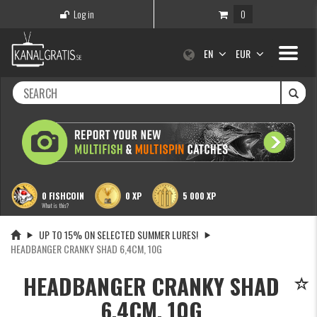
Log in
0
Toggle
EN
EUR
navigati
0 FISHCOIN
0 XP
5 000 XP
What is this?
UP TO 15% ON SELECTED SUMMER LURES!
HEADBANGER CRANKY SHAD 6,4CM, 10G
HEADBANGER CRANKY SHAD
6,4CM, 10G