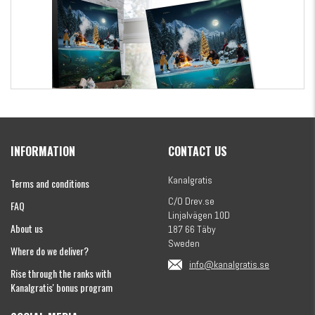
Kanalgratis Official Christmas Calendar 2026
INFORMATION
CONTACT US
€155.16
Kanalgratis
Terms and conditions
C/O Drev.se
FAQ
Linjalvägen 10D
About us
187 66 Täby
Sweden
Where do we deliver?
info@kanalgratis.se
Rise through the ranks with
Kanalgratis' bonus program