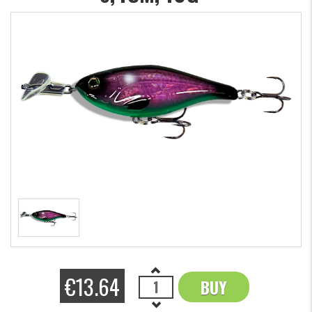
€13.64
BUY
OK