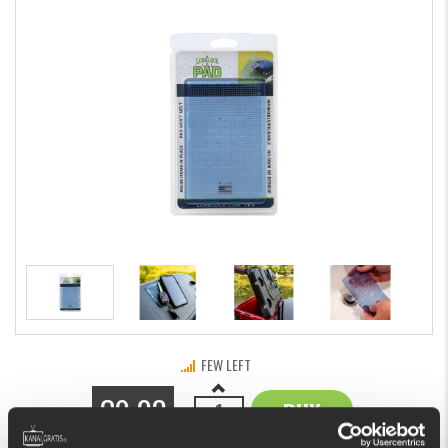
FEW LEFT
€9.03
BUY
OK