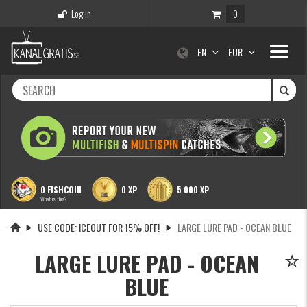
Log in
0
Toggle
EN
EUR
navigati
0 FISHCOIN
0 XP
5 000 XP
What is this?
USE CODE: ICEOUT FOR 15% OFF!
LARGE LURE PAD - OCEAN BLUE
LARGE LURE PAD - OCEAN
BLUE