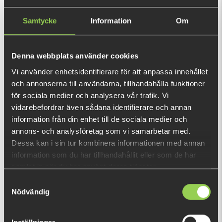
The Lure Pad will hold your cell phone, lures, baits and tackle.
Samtycke
Information
Om
This purchase will pay 198 fishcoins now!
What is this?
Denna webbplats använder cookies
Vi använder enhetsidentifierare för att anpassa innehållet
INFORMATION
och annonserna till användarna, tillhandahålla funktioner
för sociala medier och analysera vår trafik. Vi
The Lure Pad will hold your cell phone, lures, baits and tackle.
vidarebefordrar även sådana identifierare och annan
It's made of our TakLogic Technology and is ideal for your
information från din enhet till de sociala medier och
truck or boat. Simply peel and place on your console, deck,
annons- och analysföretag som vi samarbetar med.
bow or stern.
Dessa kan i sin tur kombinera informationen med annan
information som du har tillhandahållit eller som de har
Size: 5-1/2'' x 3-1/2'' x 3/16'' (
13.97 x 8.89 x 0.47 cm)
SHOW MORE
samlat in när du har använt deras tjänster.
Samtyckesval
Nödvändig
RECENTLY VIEWED PRODUCTS
FEW LEFT