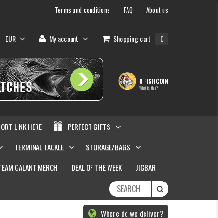
Terms and conditions
FAQ
About us
EUR
My account
Shopping cart
0
0 FISHCOIN
What is this?
PORT LINK HERE
PERFECT GIFTS
TERMINAL TACKLE
STORAGE/BAGS
TEAM GALANT MERCH
DEAL OF THE WEEK
JIGBAR
Where do we deliver?