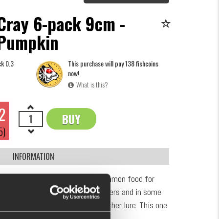
Cray 6-pack 9cm -
Pumpkin
ck 0.3
This purchase will pay 138 fishcoins
now!
What is this?
2
BUY
OK
5)
INFORMATION
aitfish is probably the most common food for
h in most waters, but in some waters and in some
on can COMPLETELY outfish any other lure. This one
 details!