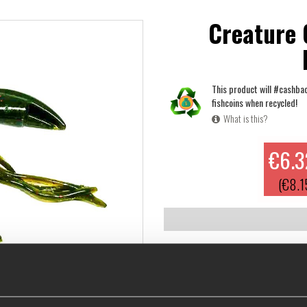
Creature 
This product will #cashba
fishcoins when recycled!
What is this?
€6.3
(€8.1
New craw from M-WAR. Small b
perch and other predatory fis
situations a crawfish imitati
has a lot of fun movement and