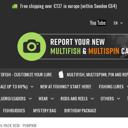
Free shipping over
€
137
in europe (within Sweden €64)
EN
OFISH - CUSTOMIZE YOUR LURE
MULTIFISH, MULTISPINN, PIN AND RE
SALE UP TO 60%)
NEW AT FISHING? START HERE!
FISHING LURES
LUORO/LEADERS
WEAR
RODS AND REELS
OTHERS
FISHBUDDIES
MYSTERY BAG
BIRTHDAY PACKAGE
 6-PACK 9CM - PUMPKIN