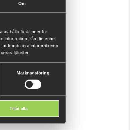
Om
ize
4/0 jig head
.
SHOW MORE
ck
andahålla funktioner för
n information från din enhet
 tur kombinera informationen
deras tjänster.
Marknadsföring
Tillåt alla