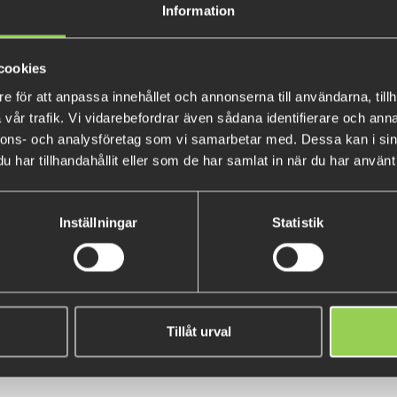
Information
We recommend to rig it on a s
Weight of 9 gr and 9 cm. 6-pa
cookies
e för att anpassa innehållet och annonserna till användarna, tillh
vår trafik. Vi vidarebefordrar även sådana identifierare och anna
nnons- och analysföretag som vi samarbetar med. Dessa kan i sin
har tillhandahållit eller som de har samlat in när du har använt 
Inställningar
Statistik
Pig Craw 4-pack 10 cm
€9.06
(€9.98)
Tillåt urval