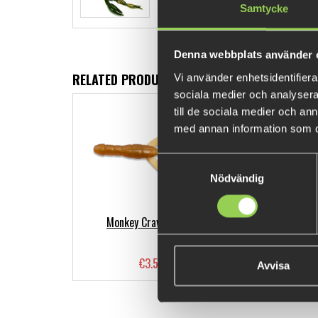
Samtycke
Denna webbplats använder 
RELATED PRODUCTS
Vi använder enhetsidentifierar
sociala medier och analysera 
till de sociala medier och a
med annan information som du 
Samtyckesval
Nödvändig
Monkey Craw 8-pack 9,5cm
€3.57
(€7.23)
Avvisa