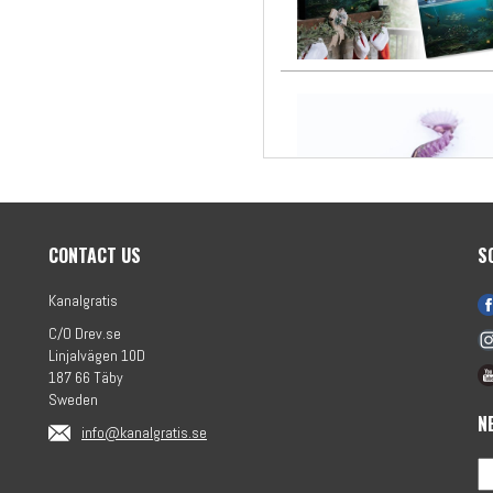
CONTACT US
S
Kanalgratis
C/O Drev.se
Linjalvägen 10D
187 66 Täby
Sweden
N
info@kanalgratis.se