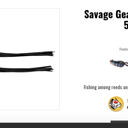
Savage Ge
Floatin
Fishing among reeds and
€8.1