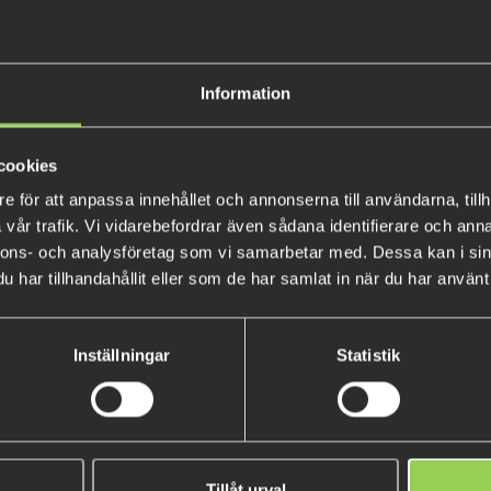
Information
A frog that walks well, goes t
hook. This frog leaves nothing
cookies
this is the only bait that work
e för att anpassa innehållet och annonserna till användarna, tillh
vår trafik. Vi vidarebefordrar även sådana identifierare och anna
nnons- och analysföretag som vi samarbetar med. Dessa kan i sin
har tillhandahållit eller som de har samlat in när du har använt 
Inställningar
Statistik
Tillåt urval