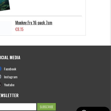
Monkey Fry 16-pack 7cm
€8.15
OCIAL MEDIA
Photofish Flatnose Mini 9cm,7gr, 10-
Facebook
pack
€12.72
Instagram
Youtube
EWSLETTER
Hooligan Roach JR 15cm
€13.64