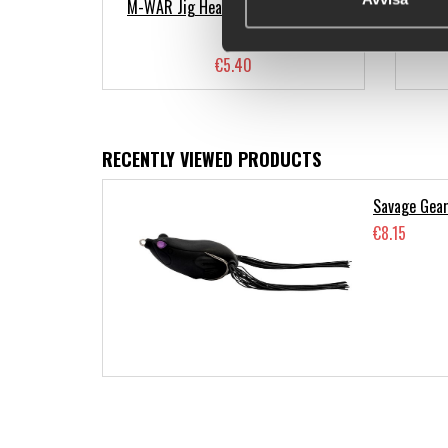
M-WAR Jig Heads #1 4-pack (BKK)
M-WAR
€5.40
RECENTLY VIEWED PRODUCTS
Savage Gear
€8.15