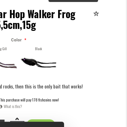
ar Hop Walker Frog
5,5cm,15g
Color
*
g Gill
Black
 rocks, then this is the only bait that works!
This purchase will pay 178 fishcoins now!
What is this?
5
BUY
OK