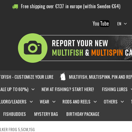
Free shipping over
€
137
in europe (within Sweden €64)
EN
OFISH - CUSTOMIZE YOUR LURE
MULTIFISH, MULTISPINN, PIN AND RE
SALE UP TO 60%)
NEW AT FISHING? START HERE!
FISHING LURES
LUORO/LEADERS
WEAR
RODS AND REELS
OTHERS
FISHBUDDIES
MYSTERY BAG
BIRTHDAY PACKAGE
LKER FROG 5,5CM,15G