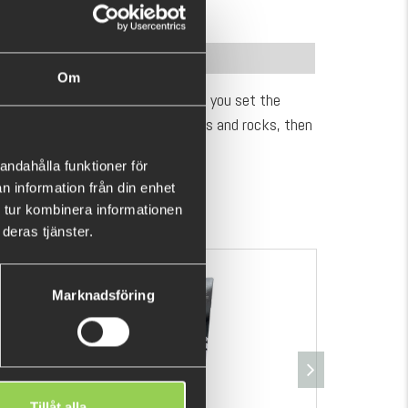
INFORMATION
Om
hrough cover, and sticks em’ when you set the
 to be desired. Fishing among reeds and rocks, then
s!
andahålla funktioner för
n information från din enhet
 tur kombinera informationen
deras tjänster.
Marknadsföring
Tillåt alla