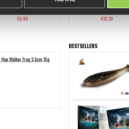
 Jig Heads #3/0 4-pack (BKK)
Flatnose Shad 12cm with Built-
3-pack
€5.40
€16.39
BESTSELLERS
 Hop Walker Frog 5,5cm,15g