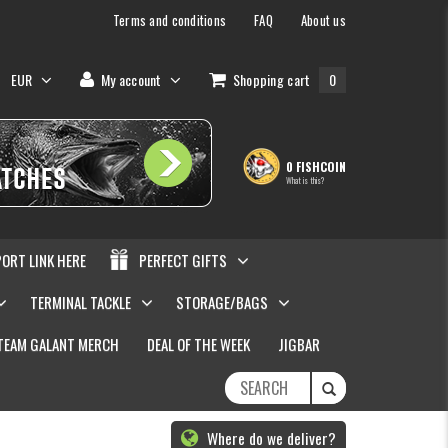
Terms and conditions
FAQ
About us
EUR
My account
Shopping cart
0
0 FISHCOIN
What is this?
PORT LINK HERE
PERFECT GIFTS
TERMINAL TACKLE
STORAGE/BAGS
TEAM GALANT MERCH
DEAL OF THE WEEK
JIGBAR
Where do we deliver?