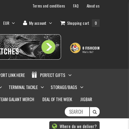
Terms and conditions
FAQ
About us
EUR
My account
Shopping cart
0
0 FISHCOIN
What is this?
PORT LINK HERE
PERFECT GIFTS
TERMINAL TACKLE
STORAGE/BAGS
TEAM GALANT MERCH
DEAL OF THE WEEK
JIGBAR
Where do we deliver?