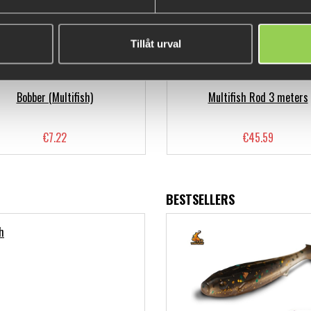
Tillåt urval
Bobber (Multifish)
Multifish Rod 3 meters
€7.22
€45.59
BESTSELLERS
h