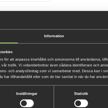
the back to attach to a backpa
Information
cookies
e för att anpassa innehållet och annonserna till användarna, tillh
MM-S-Roach
MM-B-Rudd
vår trafik. Vi vidarebefordrar även sådana identifierare och anna
nnons- och analysföretag som vi samarbetar med. Dessa kan i sin
€4.48
€4.48
har tillhandahållit eller som de har samlat in när du har använt 
Inställningar
Statistik