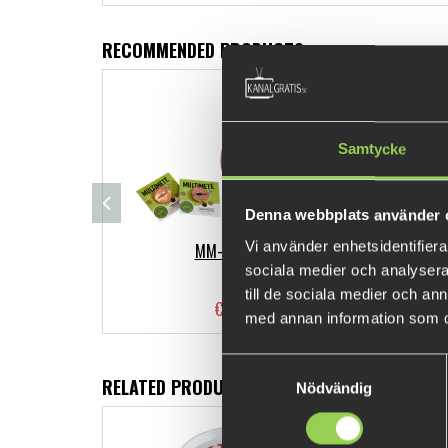
RECOMMENDED PRODUCTS
Samtycke
Denna webbplats använder 
Vi använder enhetsidentifierar
MM-B-Perch
sociala medier och analysera 
till de sociala medier och a
€4.48
med annan information som du 
Samtyckesval
RELATED PRODUCTS
Nödvändig
FEW LEFT