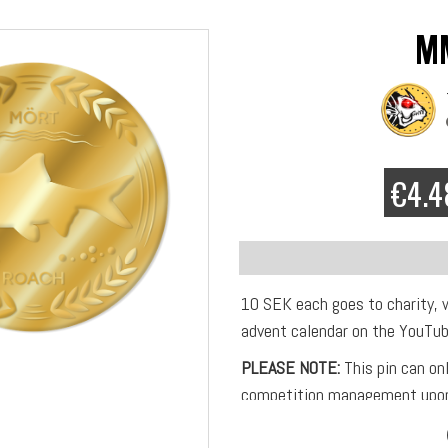
M
€4.4
10 SEK each goes to charity, 
advent calendar on the YouTub
PLEASE NOTE:
This pin can on
competition management upon
Exclusive Multifish pin in met