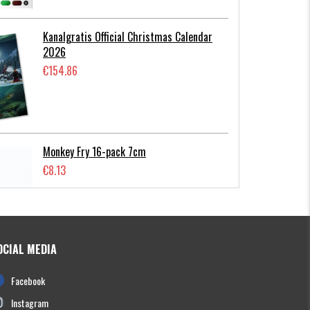
Kanalgratis Official Christmas Calendar
2026
€154.86
Monkey Fry 16-pack 7cm
€8.13
OCIAL MEDIA
Photofish Flatnose Mini 9cm,7gr, 10-
Facebook
pack
€12.70
Instagram