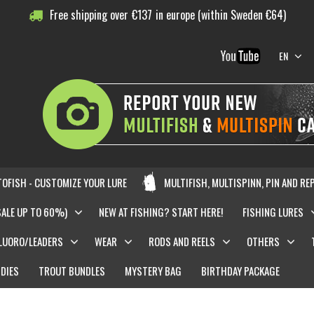
Free shipping over
€
137
in europe (within Sweden €64)
EN
OFISH - CUSTOMIZE YOUR LURE
MULTIFISH, MULTISPINN, PIN AND RE
SALE UP TO 60%)
NEW AT FISHING? START HERE!
FISHING LURES
LUORO/LEADERS
WEAR
RODS AND REELS
OTHERS
DIES
TROUT BUNDLES
MYSTERY BAG
BIRTHDAY PACKAGE