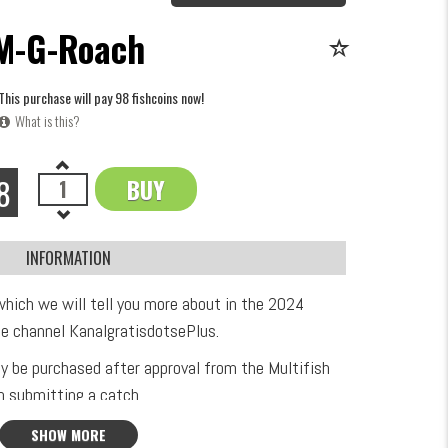
M-G-Roach
This purchase will pay 98 fishcoins now!
What is this?
8
BUY
OK
INFORMATION
which we will tell you more about in the 2024
e channel KanalgratisdotsePlus.
ly be purchased after approval from the Multifish
 submitting a catch.
al, approximately 2.6mm in diameter, with a pin on
SHOW MORE