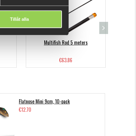
Tillåt alla
Multifish Rod 5 meters
M-WAR P
€63.86
Flatnose Mini 9cm, 10-pack
€12.70