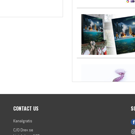
CONTACT US
S
Kanalgratis
C/O Drev.se