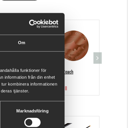
ck, cap, jacket, or other items.
Om
andahålla funktioner för
MM-B-Roach
n information från din enhet
 tur kombinera informationen
€4.48
deras tjänster.
Marknadsföring