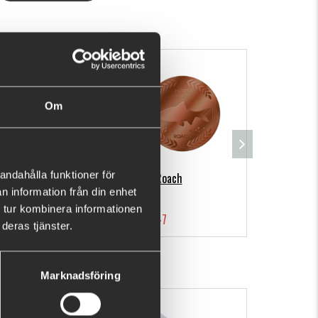
ck, cap, jacket, or other items.
Om
andahålla funktioner för
MM-B-Roach
n information från din enhet
 tur kombinera informationen
€4.47
deras tjänster.
Marknadsföring