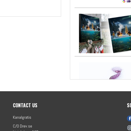
CONTACT US
S
Kanalgratis
C/O Drev.se