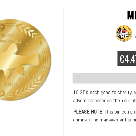
M
€4.4
10 SEK each goes to charity, 
advent calendar on the YouTub
PLEASE NOTE:
This pin can on
competition management upon
Exclusive Multifish pin in met