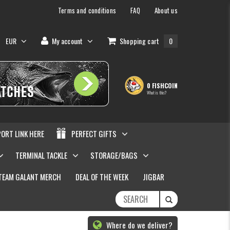
Terms and conditions
FAQ
About us
EUR
My account
Shopping cart
0
0 FISHCOIN
What is this?
PORT LINK HERE
PERFECT GIFTS
TERMINAL TACKLE
STORAGE/BAGS
TEAM GALANT MERCH
DEAL OF THE WEEK
JIGBAR
Where do we deliver?