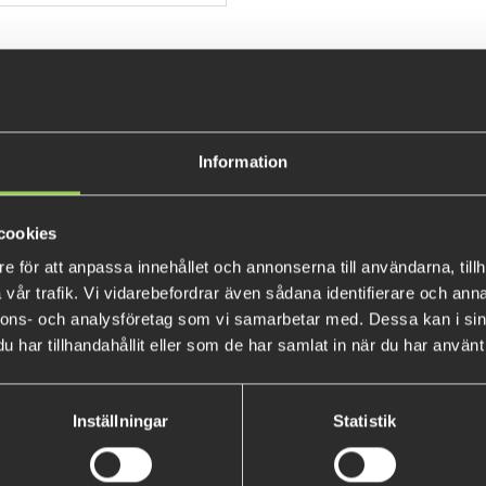
the back to attach to a backpa
Information
cookies
e för att anpassa innehållet och annonserna till användarna, tillh
MM-B-Tench
MM-B-Rudd
vår trafik. Vi vidarebefordrar även sådana identifierare och anna
nnons- och analysföretag som vi samarbetar med. Dessa kan i sin
€4.47
€4.47
har tillhandahållit eller som de har samlat in när du har använt 
Inställningar
Statistik