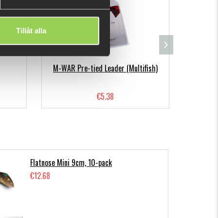
Tillåt alla
M-WAR Pre-tied Leader (Multifish)
Färs
€5.38
Flatnose Mini 9cm, 10-pack
€12.68