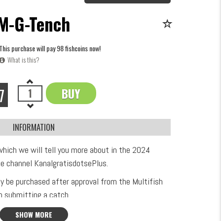
M-G-Tench
This purchase will pay 98 fishcoins now!
What is this?
7
BUY
OK
INFORMATION
which we will tell you more about in the 2024
e channel KanalgratisdotsePlus.
ly be purchased after approval from the Multifish
 submitting a catch.
al, approximately 2.6mm in diameter, with a pin on
SHOW MORE