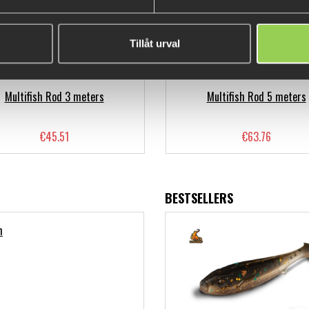
Tillåt urval
Multifish Rod 3 meters
Multifish Rod 5 meters
€45.51
€63.76
BESTSELLERS
h