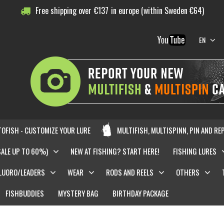
Free shipping over
€
137
in europe (within Sweden €64)
EN
OFISH - CUSTOMIZE YOUR LURE
MULTIFISH, MULTISPINN, PIN AND RE
SALE UP TO 60%)
NEW AT FISHING? START HERE!
FISHING LURES
LUORO/LEADERS
WEAR
RODS AND REELS
OTHERS
FISHBUDDIES
MYSTERY BAG
BIRTHDAY PACKAGE