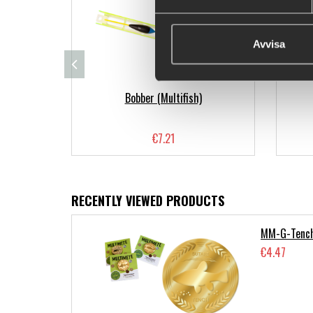
Avvisa
Bobber (Multifish)
€7.21
RECENTLY VIEWED PRODUCTS
MM-G-Tenc
€4.47