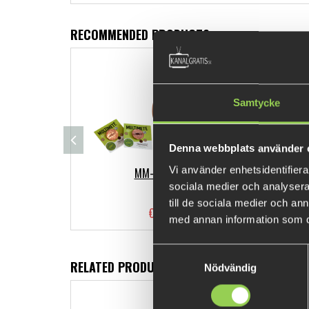
RECOMMENDED PRODUCTS
Samtycke
Denna webbplats använder 
Vi använder enhetsidentifierar
MM-B-Perch
sociala medier och analysera 
till de sociala medier och a
€4.47
med annan information som du 
Samtyckesval
RELATED PRODUCTS
Nödvändig