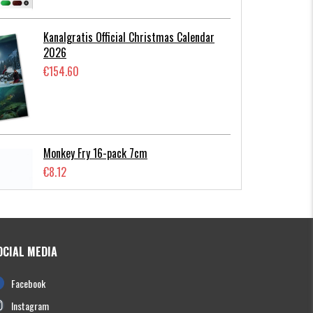
Kanalgratis Official Christmas Calendar
2026
€154.60
Monkey Fry 16-pack 7cm
€8.12
OCIAL MEDIA
Photofish Flatnose Mini 9cm,7gr, 10-
Facebook
pack
€12.68
Instagram