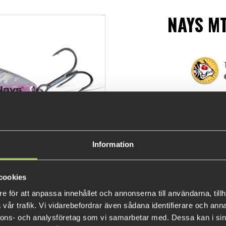
NAYS MT
€9.0
(€9.9
Information
INFORMATION
Thanks to its compact, lead-f
cookies
distances and its fast sinking 
e för att anpassa innehållet och annonserna till användarna, tillh
large water areas and depths f
vår trafik. Vi vidarebefordrar även sådana identifierare och anna
Nays MTL LF is its adjustable v
nnons- och analysföretag som vi samarbetar med. Dessa kan i sin