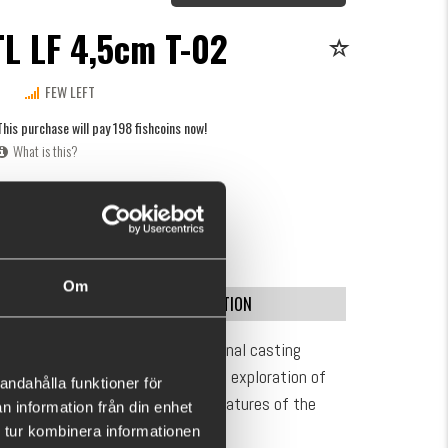
L LF 4,5cm T-02
FEW LEFT
This purchase will pay 198 fishcoins now!
What is this?
4
BUY
OK
6)
Om
SPECIFICATION
ree design that achieves exceptional casting
speed, this lure enables efficient exploration of
andahålla funktioner för
or active predators. One of the features of the
n information från din enhet
ibration.
 tur kombinera informationen