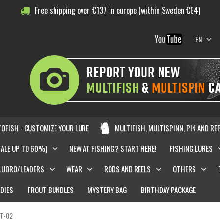
Free shipping over
€
137
in europe (within Sweden €64)
EN
OFISH - CUSTOMIZE YOUR LURE
MULTIFISH, MULTISPINN, PIN AND RE
SALE UP TO 60%)
NEW AT FISHING? START HERE!
FISHING LURES
LUORO/LEADERS
WEAR
RODS AND REELS
OTHERS
DIES
TROUT BUNDLES
MYSTERY BAG
BIRTHDAY PACKAGE
 T-02