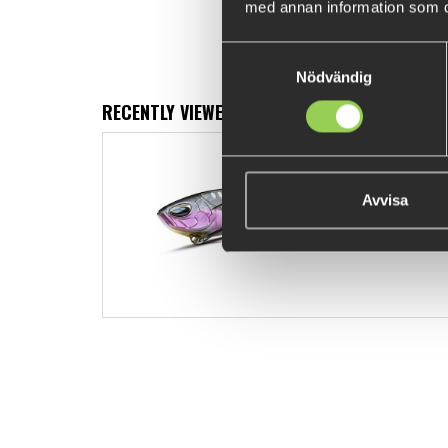
med annan information som du 
Samtyckesval
Nödvändig
RECENTLY VIEWED PRODUCTS
NAYS MTL L
€9.04
(€9.96
Avvisa