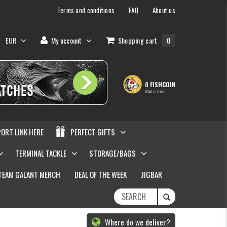
Terms and conditions
FAQ
About us
EUR
My account
Shopping cart
0
0 FISHCOIN
What is this?
PORT LINK HERE
PERFECT GIFTS
TERMINAL TACKLE
STORAGE/BAGS
TEAM GALANT MERCH
DEAL OF THE WEEK
JIGBAR
Where do we deliver?