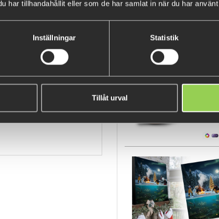
har tillhandahållit eller som de har samlat in när du har använt 
With three eyelets to choose f
to suit different conditions a
two premium BKK treble hooks,
Inställningar
Statistik
BESTSELLERS
– 10,4g
– Hook: BKK 6062 size 10
FEW LEFT
F 4,5cm T-02
)
Tillåt urval