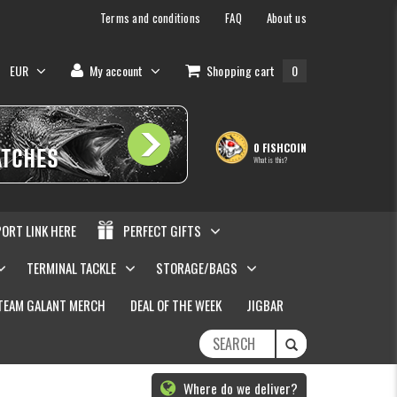
Terms and conditions
FAQ
About us
EUR
My account
Shopping cart
0
0 FISHCOIN
What is this?
PORT LINK HERE
PERFECT GIFTS
TERMINAL TACKLE
STORAGE/BAGS
TEAM GALANT MERCH
DEAL OF THE WEEK
JIGBAR
Where do we deliver?