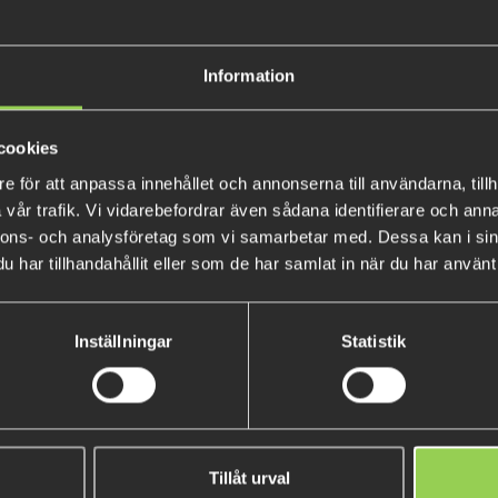
• High breaking strength comp
• Clear colored.
Information
• Refractive index is close to t
• Does not absorb water.
• Soft Fluoro core for knot str
cookies
fluorine coating for smooth su
e för att anpassa innehållet och annonserna till användarna, tillh
• Made in Japan.
vår trafik. Vi vidarebefordrar även sådana identifierare och anna
nnons- och analysföretag som vi samarbetar med. Dessa kan i sin
har tillhandahållit eller som de har samlat in när du har använt 
Inställningar
Statistik
R Jig Heads #1 4-pack (BKK)
Flatnose Mini – Tobias Searc
Tillåt urval
5-pack Limited Edition