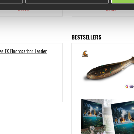
€5.40
€9.06
BESTSELLERS
a EX Fluorocarbon Leader