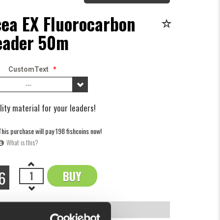
ea EX Fluorocarbon
eader 50m
CustomText
*
---
lity material for your leaders!
This purchase will pay 198 fishcoins now!
What is this?
6
BUY
OK
INFORMATION