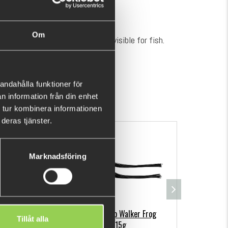
ared to diameter.
Om
hat of water, is therefore nearly visible for fish.
ength, hard outer shell for abrasion resistance,
SHOW MORE
rface finish.
andahålla funktioner för
n information från din enhet
 tur kombinera informationen
deras tjänster.
Marknadsföring
h Pack
Savage Gear Hop Walker Frog
M-WAR J
Tillåt alla
5,5cm,15g