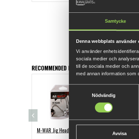
Samtycke
Denna webbplats använder 
Vi använder enhetsidentifierar
sociala medier och analysera 
till de sociala medier och a
RECOMMENDED PRODUCTS
med annan information som du 
Samtyckesval
Nödvändig
M-WAR Jig Heads #2/0 4-pack (BKK)
M-WA
Avvisa