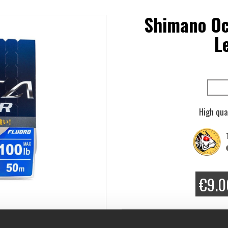
Shimano Oc
L
High qua
€9.0