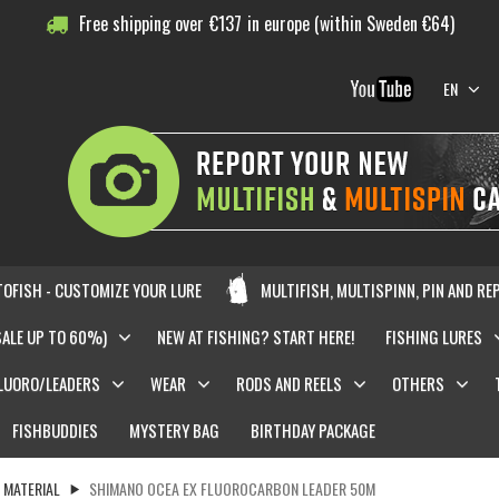
Free shipping over
€
137
in europe (within Sweden €64)
EN
OFISH - CUSTOMIZE YOUR LURE
MULTIFISH, MULTISPINN, PIN AND RE
SALE UP TO 60%)
NEW AT FISHING? START HERE!
FISHING LURES
LUORO/LEADERS
WEAR
RODS AND REELS
OTHERS
FISHBUDDIES
MYSTERY BAG
BIRTHDAY PACKAGE
 MATERIAL
SHIMANO OCEA EX FLUOROCARBON LEADER 50M