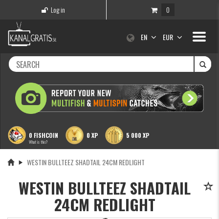
Log in
0
Toggle
EN
EUR
navigati
0 FISHCOIN
0 XP
5 000 XP
What is this?
WESTIN BULLTEEZ SHADTAIL 24CM REDLIGHT
WESTIN BULLTEEZ SHADTAIL
24CM REDLIGHT