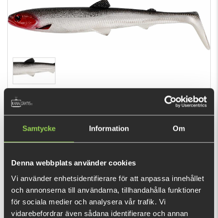
Out of stock
€6.30
Samtycke
Information
Om
(€11.79)
Denna webbplats använder cookies
Want to catch a big one? Then the BullTeez is the ultimate
Vi använder enhetsidentifierare för att anpassa innehållet
choice for big predators like pike and zander.
och annonserna till användarna, tillhandahålla funktioner
för sociala medier och analysera vår trafik. Vi
This purchase will pay 138 fishcoins now!
vidarebefordrar även sådana identifierare och annan