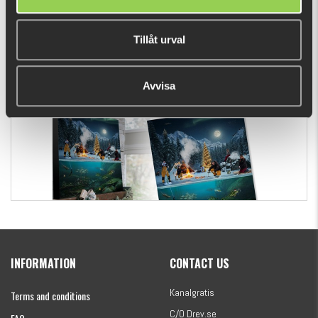
Seducing wriggling and belly-flashing action – even at low speed
Slots in back and belly for
OFFSET RIGGING
Tillåt urval
(18 cm)
Flatnose Mini 9cm, 10-pack
Hand painted detailed colors
€12.70
Avvisa
Weight: 24 cm 107g
Kanalgratis Official Christmas Calendar 2026
INFORMATION
CONTACT US
€154.86
Kanalgratis
Terms and conditions
C/O Drev.se