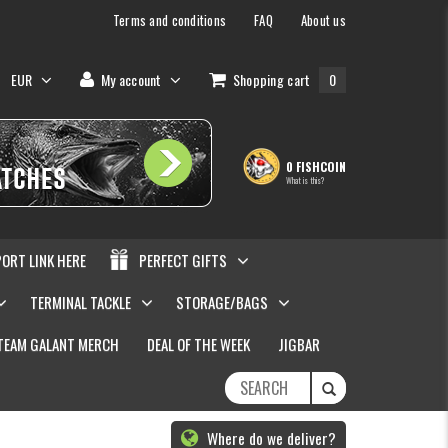
Terms and conditions
FAQ
About us
EUR
My account
Shopping cart
0
0 FISHCOIN
What is this?
PORT LINK HERE
PERFECT GIFTS
TERMINAL TACKLE
STORAGE/BAGS
TEAM GALANT MERCH
DEAL OF THE WEEK
JIGBAR
Where do we deliver?