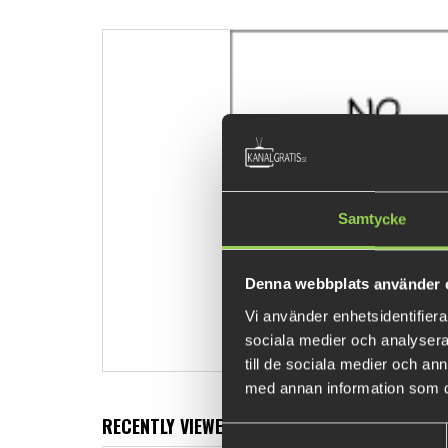
Samtycke
Denna webbplats använder 
Vi använder enhetsidentifierar
sociala medier och analysera 
till de sociala medier och a
med annan information som du 
RECENTLY VIEWED PRODUCTS
Samtyckesval