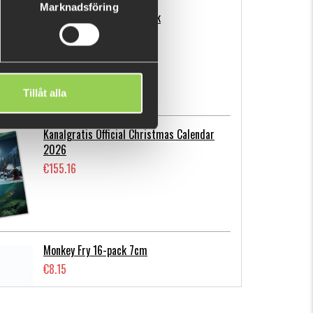
Marknadsföring
Flatnose Mini 9cm, 10-pack
€12.72
Tillåt alla
Kanalgratis Official Christmas Calendar
2026
€155.16
Monkey Fry 16-pack 7cm
€8.15