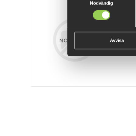
Nödvändig
z-bblbstr8
€8.15
Avvisa