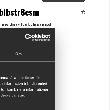
bblbstr8csm
This purchase will pay 178 fishcoins now!
What is this?
5
BUY
OK
Om
andahålla funktioner för
n information från din enhet
 tur kombinera informationen
deras tjänster.