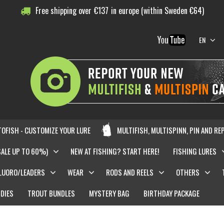
Free shipping over
€
137
in europe (within Sweden €64)
EN
OFISH - CUSTOMIZE YOUR LURE
MULTIFISH, MULTISPINN, PIN AND RE
SALE UP TO 60%)
NEW AT FISHING? START HERE!
FISHING LURES
LUORO/LEADERS
WEAR
RODS AND REELS
OTHERS
DIES
TROUT BUNDLES
MYSTERY BAG
BIRTHDAY PACKAGE