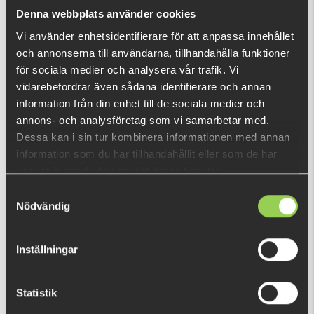
What is this?
Denna webbplats använder cookies
Vi använder enhetsidentifierare för att anpassa innehållet
och annonserna till användarna, tillhandahålla funktioner
RECENTLY VIEWED PRODUCTS
för sociala medier och analysera vår trafik. Vi
Out of stock
vidarebefordrar även sådana identifierare och annan
information från din enhet till de sociala medier och
annons- och analysföretag som vi samarbetar med.
Dessa kan i sin tur kombinera informationen med annan
information som du har tillhandahållit eller som de har
samlat in när du har använt deras tjänster.
Samtyckesval
Nödvändig
Inställningar
Statistik
z-jryngtd fc