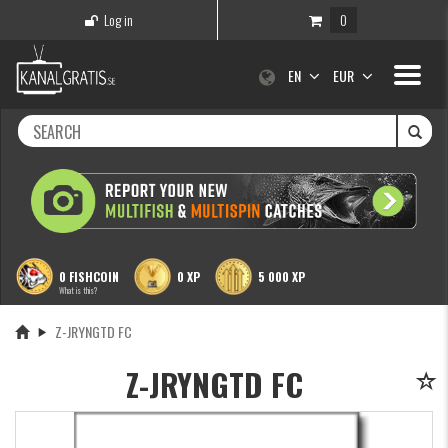
Log in
0
Toggle
EN
EUR
navigati
0 FISHCOIN
0 XP
5 000 XP
What is this?
Z-JRYNGTD FC
Z-JRYNGTD FC