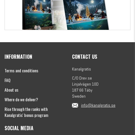
Kanalgratis Official Christmas Calendar 2026
INFORMATION
CONTACT US
€154.86
Kanalgratis
Terms and conditions
C/O Drev.se
FAQ
Linjalvägen 10D
About us
187 66 Täby
Sweden
Where do we deliver?
info@kanalgratis.se
Rise through the ranks with
Kanalgratis' bonus program
SOCIAL MEDIA
Monkey Fry 16-pack 7cm