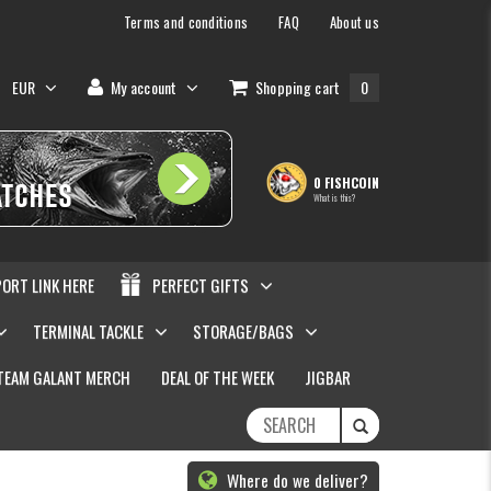
Terms and conditions
FAQ
About us
EUR
My account
Shopping cart
0
0 FISHCOIN
What is this?
PORT LINK HERE
PERFECT GIFTS
TERMINAL TACKLE
STORAGE/BAGS
TEAM GALANT MERCH
DEAL OF THE WEEK
JIGBAR
Where do we deliver?