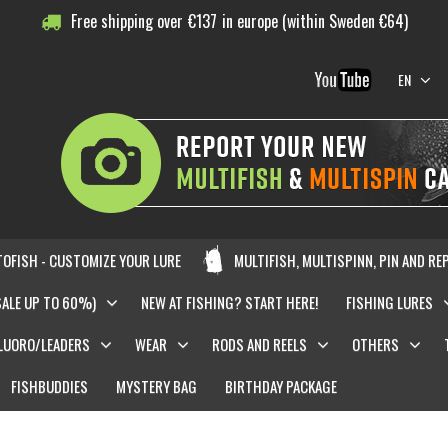
Free shipping over
€
137
in europe (within Sweden €64)
EN
OFISH - CUSTOMIZE YOUR LURE
MULTIFISH, MULTISPINN, PIN AND RE
SALE UP TO 60%)
NEW AT FISHING? START HERE!
FISHING LURES
LUORO/LEADERS
WEAR
RODS AND REELS
OTHERS
FISHBUDDIES
MYSTERY BAG
BIRTHDAY PACKAGE