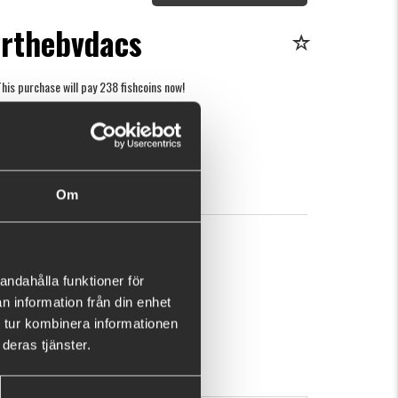
yrthebvdacs
his purchase will pay 238 fishcoins now!
What is this?
89
BUY
OK
Om
andahålla funktioner för
n information från din enhet
 tur kombinera informationen
deras tjänster.