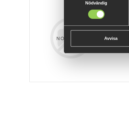
Nödvändig
z-jyrthebvd
€10.89
Avvisa