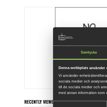
Samtycke
Denna webbplats använder 
Vi använder enhetsidentifierar
sociala medier och analysera 
till de sociala medier och a
med annan information som du 
RECENTLY VIEWED PRODUCTS
Samtyckesval