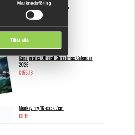
Marknadsföring
Flatnose Mini 9cm, 10-pack
€12.72
Tillåt alla
Kanalgratis Official Christmas Calendar
2026
€155.16
Monkey Fry 16-pack 7cm
€8.15