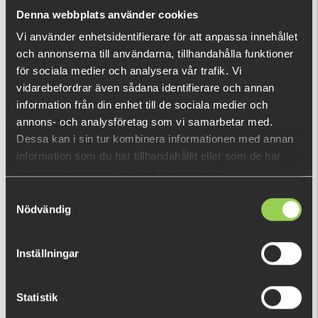
What is this?
Denna webbplats använder cookies
Vi använder enhetsidentifierare för att anpassa innehållet
och annonserna till användarna, tillhandahålla funktioner
RECENTLY VIEWED PRODUCTS
för sociala medier och analysera vår trafik. Vi
FEW LEFT
vidarebefordrar även sådana identifierare och annan
information från din enhet till de sociala medier och
annons- och analysföretag som vi samarbetar med.
Dessa kan i sin tur kombinera informationen med annan
information som du har tillhandahållit eller som de har
samlat in när du har använt deras tjänster.
Samtyckesval
Nödvändig
Inställningar
Statistik
BM3007