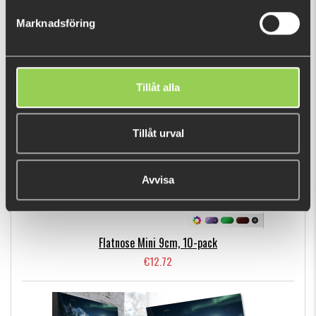
€9.06
Marknadsföring
BESTSELLERS
Tillåt alla
Tillåt urval
Avvisa
Flatnose Mini 9cm, 10-pack
€12.72