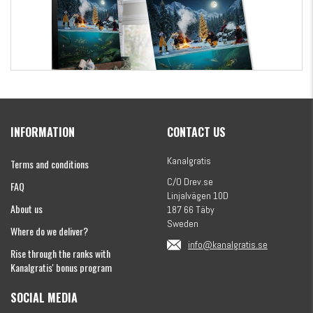
Kanalgratis Official Christmas Calendar 2026
INFORMATION
CONTACT US
€155.16
Kanalgratis
Terms and conditions
C/O Drev.se
FAQ
Linjalvägen 10D
About us
187 66 Täby
Sweden
Where do we deliver?
info@kanalgratis.se
Rise through the ranks with
Kanalgratis' bonus program
SOCIAL MEDIA
Monkey Fry 16-pack 7cm