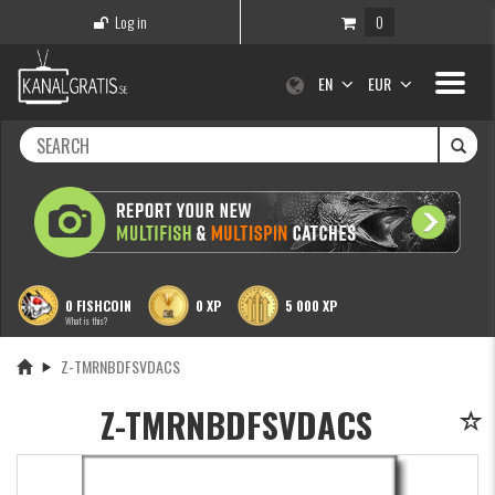
Log in
0
Toggle
EN
EUR
navigati
0 FISHCOIN
0 XP
5 000 XP
What is this?
Z-TMRNBDFSVDACS
Z-TMRNBDFSVDACS