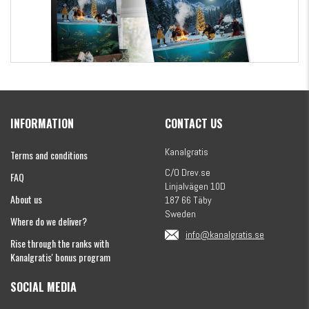
Kanalgratis Official Christmas Calendar 2026
INFORMATION
CONTACT US
€154.86
Kanalgratis
Terms and conditions
C/O Drev.se
FAQ
Linjalvägen 10D
About us
187 66 Täby
Sweden
Where do we deliver?
info@kanalgratis.se
Rise through the ranks with
Kanalgratis' bonus program
SOCIAL MEDIA
Monkey Fry 16-pack 7cm
€8.13