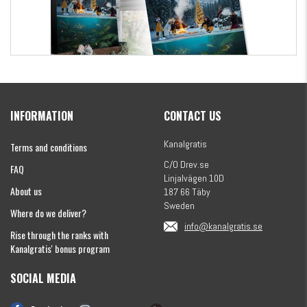
Kanalgratis Official Christmas Calendar 2026
INFORMATION
CONTACT US
€154.86
Kanalgratis
Terms and conditions
C/O Drev.se
FAQ
Linjalvägen 10D
About us
187 66 Täby
Sweden
Where do we deliver?
info@kanalgratis.se
Rise through the ranks with
Kanalgratis' bonus program
SOCIAL MEDIA
Monkey Fry 16-pack 7cm
€8.13