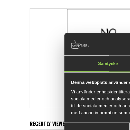
Samtycke
Denna webbplats använder 
Vi använder enhetsidentifierar
sociala medier och analysera 
till de sociala medier och a
med annan information som du 
RECENTLY VIEWED PRODUCTS
Samtyckesval