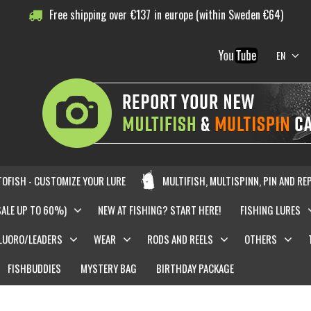
Free shipping over
€
137
in europe (within Sweden €64)
EN
OFISH - CUSTOMIZE YOUR LURE
MULTIFISH, MULTISPINN, PIN AND RE
SALE UP TO 60%)
NEW AT FISHING? START HERE!
FISHING LURES
LUORO/LEADERS
WEAR
RODS AND REELS
OTHERS
FISHBUDDIES
MYSTERY BAG
BIRTHDAY PACKAGE