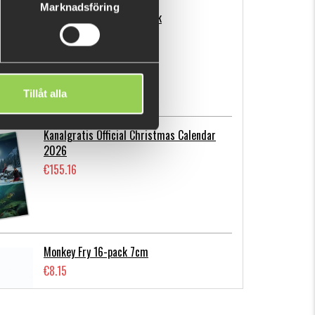
Marknadsföring
Flatnose Mini 9cm, 10-pack
€12.72
Tillåt alla
Kanalgratis Official Christmas Calendar
2026
€155.16
Monkey Fry 16-pack 7cm
€8.15