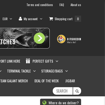
Terms and conditions
FAQ
About us
EUR
My account
Shopping cart
0
0 FISHCOIN
What is this?
PORT LINK HERE
PERFECT GIFTS
TERMINAL TACKLE
STORAGE/BAGS
TEAM GALANT MERCH
DEAL OF THE WEEK
JIGBAR
Where do we deliver?