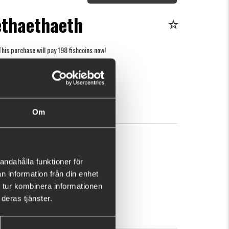
ethaethaeth
This purchase will pay 198 fishcoins now!
What is this?
6
BUY
OK
Om
andahålla funktioner för
n information från din enhet
 tur kombinera informationen
deras tjänster.