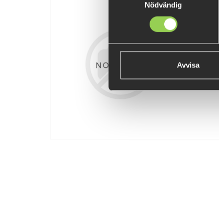
Nödvändig
zz-ethaetha
€9.06
Avvisa