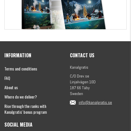
Kanalgratis Official Christmas Calendar 2026
INFORMATION
CONTACT US
€154.86
Kanalgratis
Terms and conditions
C/O Drev.se
FAQ
Linjalvägen 10D
About us
187 66 Täby
Sweden
Where do we deliver?
info@kanalgratis.se
Rise through the ranks with
Kanalgratis' bonus program
SOCIAL MEDIA
Monkey Fry 16-pack 7cm