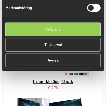
€7.22
Marknadsföring
BESTSELLERS
Tillåt alla
Tillåt urval
Avvisa
Flatnose Mini 9cm, 10-pack
€12.70