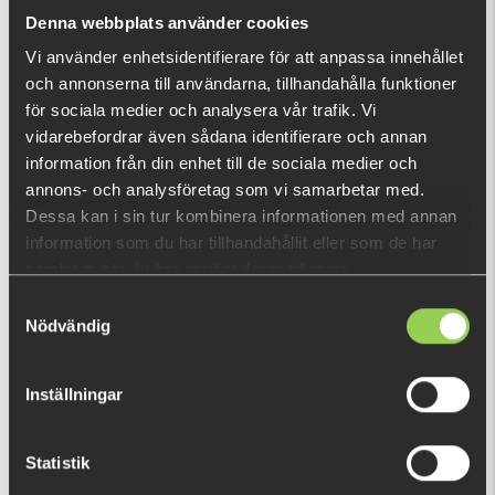
What is this?
Denna webbplats använder cookies
Vi använder enhetsidentifierare för att anpassa innehållet
och annonserna till användarna, tillhandahålla funktioner
RECENTLY VIEWED PRODUCTS
för sociala medier och analysera vår trafik. Vi
FEW LEFT
vidarebefordrar även sådana identifierare och annan
information från din enhet till de sociala medier och
annons- och analysföretag som vi samarbetar med.
Dessa kan i sin tur kombinera informationen med annan
information som du har tillhandahållit eller som de har
samlat in när du har använt deras tjänster.
Samtyckesval
Nödvändig
Inställningar
Statistik
zz-ewrhgdnfdav