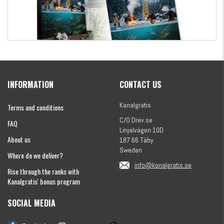
Kanalgratis Official Christmas Calendar 2026
INFORMATION
CONTACT US
€155.16
Kanalgratis
Terms and conditions
C/O Drev.se
FAQ
Linjalvägen 10D
About us
187 66 Täby
Sweden
Where do we deliver?
info@kanalgratis.se
Rise through the ranks with
Kanalgratis' bonus program
SOCIAL MEDIA
Monkey Fry 16-pack 7cm
€8.15