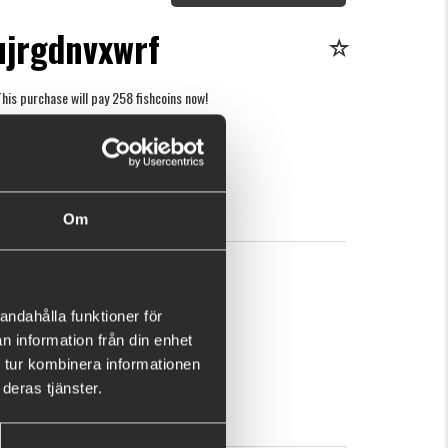
ujrgdnvxwrf
his purchase will pay 258 fishcoins now!
What is this?
79
BUY
OK
Om
andahålla funktioner för
n information från din enhet
 tur kombinera informationen
deras tjänster.