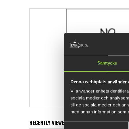
Samtycke
Denna webbplats använder 
Vi använder enhetsidentifierar
sociala medier och analysera 
till de sociala medier och a
med annan information som du 
RECENTLY VIEWED PRODUCTS
Samtyckesval