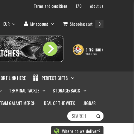
Terms and conditions
FAQ
About us
EUR
My account
Shopping cart
0
0 FISHCOIN
What is this?
PORT LINK HERE
PERFECT GIFTS
TERMINAL TACKLE
STORAGE/BAGS
TEAM GALANT MERCH
DEAL OF THE WEEK
JIGBAR
Where do we deliver?