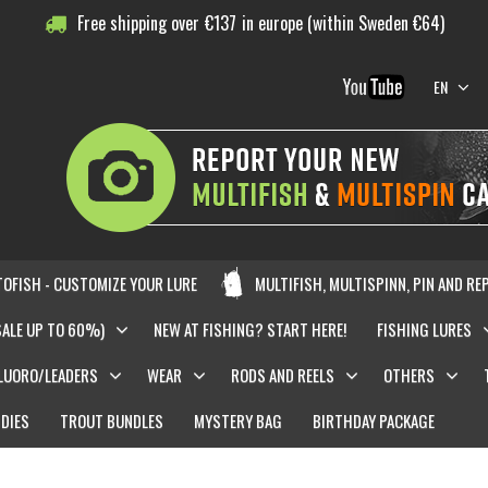
Free shipping over
€
137
in europe (within Sweden €64)
EN
OFISH - CUSTOMIZE YOUR LURE
MULTIFISH, MULTISPINN, PIN AND RE
SALE UP TO 60%)
NEW AT FISHING? START HERE!
FISHING LURES
LUORO/LEADERS
WEAR
RODS AND REELS
OTHERS
DIES
TROUT BUNDLES
MYSTERY BAG
BIRTHDAY PACKAGE