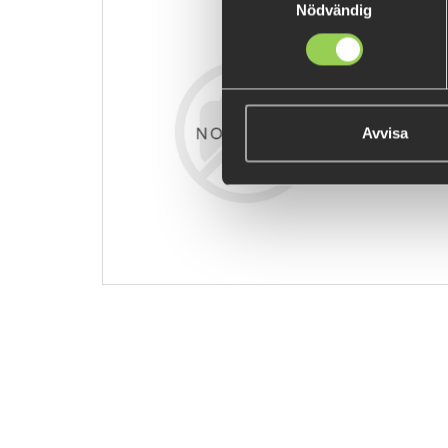
Nödvändig
zz-ujrgdnvx
€11.79
Avvisa