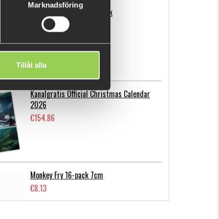
Marknadsföring
Flatnose Mini 9cm, 10-pack
€12.70
Tillåt alla
Kanalgratis Official Christmas Calendar
2026
€154.86
Monkey Fry 16-pack 7cm
€8.13