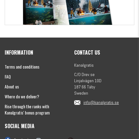
Kanalgratis Official Christmas Calendar 2026
INFORMATION
CONTACT US
€155.16
Kanalgratis
Terms and conditions
C/O Drev.se
FAQ
Linjalvägen 10D
About us
187 66 Täby
Sweden
Where do we deliver?
info@kanalgratis.se
Rise through the ranks with
Kanalgratis' bonus program
SOCIAL MEDIA
Monkey Fry 16-pack 7cm
€8.15