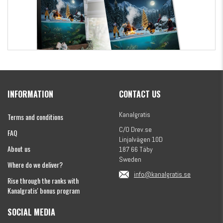
Kanalgratis Official Christmas Calendar 2026
INFORMATION
CONTACT US
€154.86
Kanalgratis
Terms and conditions
C/O Drev.se
FAQ
Linjalvägen 10D
About us
187 66 Täby
Sweden
Where do we deliver?
info@kanalgratis.se
Rise through the ranks with
Kanalgratis' bonus program
SOCIAL MEDIA
Monkey Fry 16-pack 7cm