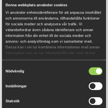
What is this?
Denna webbplats använder cookies
Vi använder enhetsidentifierare för att anpassa innehållet
och annonserna till användarna, tillhandahålla funktioner
RECENTLY VIEWED PRODUCTS
för sociala medier och analysera vår trafik. Vi
FEW LEFT
vidarebefordrar även sådana identifierare och annan
information från din enhet till de sociala medier och
annons- och analysföretag som vi samarbetar med.
Dessa kan i sin tur kombinera informationen med annan
information som du har tillhandahållit eller som de har
samlat in när du har använt deras tjänster.
Samtyckesval
Nödvändig
Inställningar
Statistik
zzz-qWHAJETN