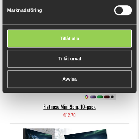
€11.79
Marknadsföring
BESTSELLERS
Tillåt alla
Tillåt urval
Avvisa
Flatnose Mini 9cm, 10-pack
€12.70