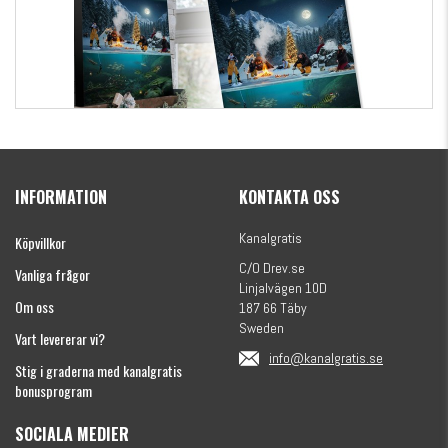
Kanalgratis Officiella Fiskekalender 2026
(julkalender)
INFORMATION
KONTAKTA OSS
1695 kr
Kanalgratis
Köpvillkor
C/O Drev.se
Vanliga frågor
Linjalvägen 10D
Om oss
187 66 Täby
Sweden
Vart levererar vi?
info@kanalgratis.se
Stig i graderna med kanalgratis
bonusprogram
SOCIALA MEDIER