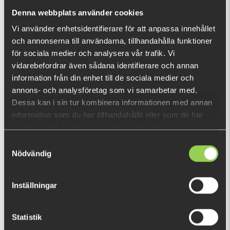
nu!
Denna webbplats använder cookies
Vad är detta?
Vi använder enhetsidentifierare för att anpassa innehållet
och annonserna till användarna, tillhandahålla funktioner
DU TITTADE NYLIGEN PÅ
för sociala medier och analysera vår trafik. Vi
vidarebefordrar även sådana identifierare och annan
Fåtal kvar
information från din enhet till de sociala medier och
annons- och analysföretag som vi samarbetar med.
Dessa kan i sin tur kombinera informationen med annan
information som du har tillhandahållit eller som de har
samlat in när du har använt deras tjänster.
Samtyckesval
Nödvändig
Inställningar
Statistik
1572583