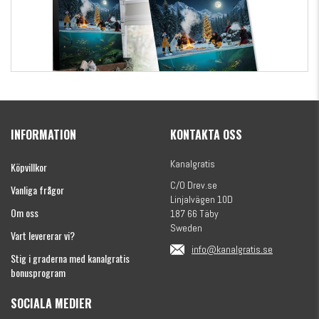
Kanalgratis Officiella Fiskekalender 2026
(julkalender)
INFORMATION
KONTAKTA OSS
1695 kr
Kanalgratis
Köpvillkor
C/O Drev.se
Vanliga frågor
Linjalvägen 10D
Om oss
187 66 Täby
Sweden
Vart levererar vi?
info@kanalgratis.se
Stig i graderna med kanalgratis
bonusprogram
SOCIALA MEDIER