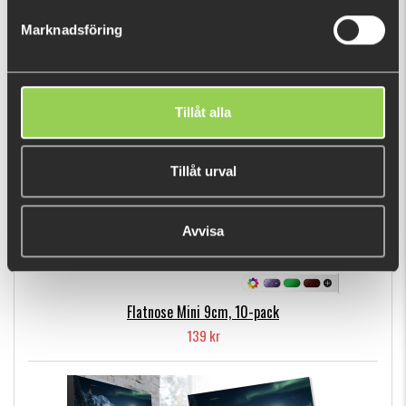
49 kr
Marknadsföring
POPULÄRA PRODUKTER
Tillåt alla
Tillåt urval
Avvisa
Flatnose Mini 9cm, 10-pack
139 kr