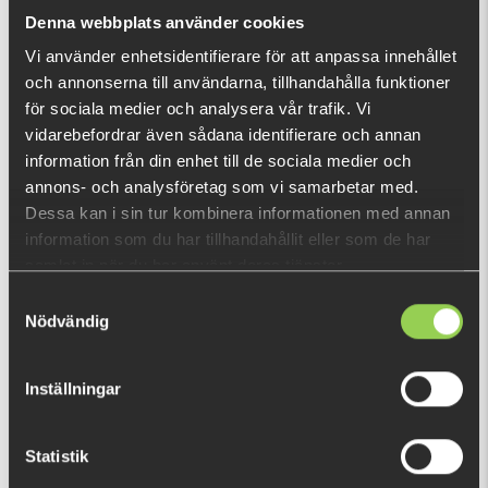
Vad är detta?
Denna webbplats använder cookies
Vi använder enhetsidentifierare för att anpassa innehållet
och annonserna till användarna, tillhandahålla funktioner
DU TITTADE NYLIGEN PÅ
för sociala medier och analysera vår trafik. Vi
Fåtal kvar
vidarebefordrar även sådana identifierare och annan
information från din enhet till de sociala medier och
annons- och analysföretag som vi samarbetar med.
Dessa kan i sin tur kombinera informationen med annan
information som du har tillhandahållit eller som de har
samlat in när du har använt deras tjänster.
Samtyckesval
Nödvändig
Inställningar
Statistik
216078