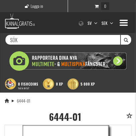
Logga in
0
Toggle
SV
SEK
navigati
0 FISHCOINS
0 XP
5 000 XP
Vad är detta?
6444-01
6444-01