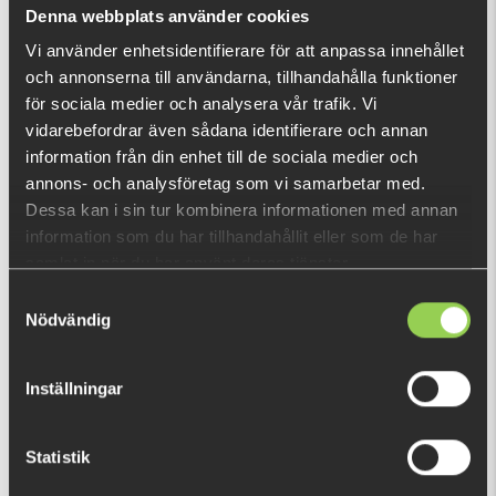
Vad är detta?
Denna webbplats använder cookies
Vi använder enhetsidentifierare för att anpassa innehållet
och annonserna till användarna, tillhandahålla funktioner
DU TITTADE NYLIGEN PÅ
för sociala medier och analysera vår trafik. Vi
vidarebefordrar även sådana identifierare och annan
information från din enhet till de sociala medier och
annons- och analysföretag som vi samarbetar med.
Dessa kan i sin tur kombinera informationen med annan
information som du har tillhandahållit eller som de har
samlat in när du har använt deras tjänster.
Samtyckesval
Nödvändig
Inställningar
Statistik
6444-01