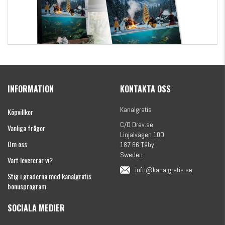
Kanalgratis Officiella Fiskekalender 2026
(julkalender)
INFORMATION
KONTAKTA OSS
1695 kr
Kanalgratis
Köpvillkor
C/O Drev.se
Vanliga frågor
Linjalvägen 10D
Om oss
187 66 Täby
Sweden
Vart levererar vi?
info@kanalgratis.se
Stig i graderna med kanalgratis
bonusprogram
SOCIALA MEDIER
Monkey Fry 16-pack 7cm