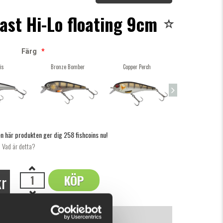
ast Hi-Lo floating 9cm
Färg
*
is
Bronze Bomber
Copper Perch
Gold Black Oran
n här produkten ger dig 258 fishcoins nu!
Vad är detta?
kr
KÖP
OK
INFORMATION