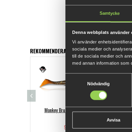
Samtycke
Denna webbplats använder 
Vi använder enhetsidentifierar
sociala medier och analysera 
REKOMMENDERADE PRODUKTER
till de sociala medier och a
med annan information som du 
Samtyckesval
Nödvändig
Monkey Brute 12cm 5-pack
M-W
Avvisa
99 kr