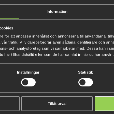
Den skrymmande siluetten gör
Information
ytan och skapar mycket rörelse
efter gädda och andra arter. D
dig att anpassa din favorit BE
cookies
e för att anpassa innehållet och annonserna till användarna, tillh
vår trafik. Vi vidarebefordrar även sådana identifierare och anna
nnons- och analysföretag som vi samarbetar med. Dessa kan i sin
har tillhandahållit eller som de har samlat in när du har använt 
Inställningar
Statistik
AR Jiggskallar #5/0 3-pack
Flatnose Mini 9cm med Jiggsk
(BKK)
Tillåt urval
59 kr
179 kr
(198 kr)