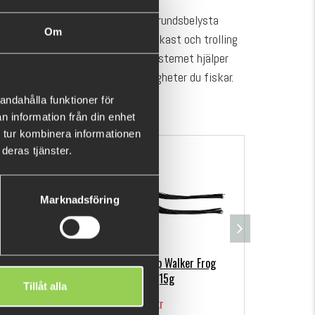
 att den sticker ut mot den bakgrundsbelysta
Om
 i vattnet. Ett utmärkt bete för kast och trolling
et beprövade och pålitliga Hi-Lo-systemet hjälper
AST Hi-Lo-modell till de omständigheter du fiskar.
andahålla funktioner för
n information från din enhet
 tur kombinera informationen
deras tjänster.
Marknadsföring
allar
Savage Gear Hop Walker Frog
Flatno
5,5cm,15g
Tillåt alla
89 kr