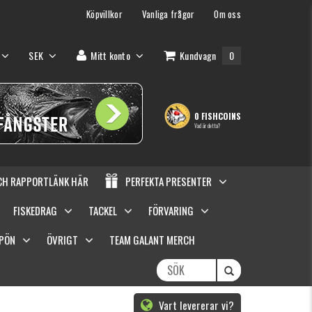
Köpvillkor
Vanliga frågor
Om oss
SEK
Mitt konto
Kundvagn
0
0 FISHCOINS
Vad är detta?
OCH RAPPORTLÄNK HÄR
PERFEKTA PRESENTER
FISKEDRAG
TACKEL
FÖRVARING
SPÖN
ÖVRIGT
TEAM GALANT MERCH
Vart levererar vi?