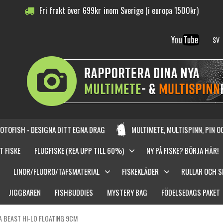
Fri frakt över
699
kr
inom Sverige (i europa 1500kr)
SV
OTOFISH - DESIGNA DITT EGNA DRAG
MULTIMETE, MULTISPINN, PIN 
T FISKE
FLUGFISKE (REA UPP TILL 60%)
NY PÅ FISKE? BÖRJA HÄR!
LINOR/FLUORO/TAFSMATERIAL
FISKEKLÄDER
RULLAR OCH 
JIGGBAREN
FISHBUDDIES
MYSTERY BAG
FÖDELSEDAGS PAKET
A BEAST HI-LO FLOATING 9CM