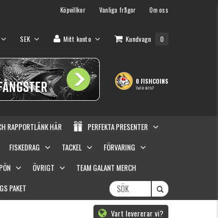
Köpvillkor
Vanliga frågor
Om oss
SEK
Mitt konto
Kundvagn
0
0 FISHCOINS
Vad är detta?
OCH RAPPORTLÄNK HÄR
PERFEKTA PRESENTER
FISKEDRAG
TACKEL
FÖRVARING
SPÖN
ÖVRIGT
TEAM GALANT MERCH
GS PAKET
Vart levererar vi?