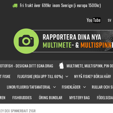
Fri frakt över
699
kr
inom Sverige (i europa 1500kr)
SV
OTOFISH - DESIGNA DITT EGNA DRAG
MULTIMETE, MULTISPINN, PIN 
T FISKE
FLUGFISKE (REA UPP TILL 60%)
NY PÅ FISKE? BÖRJA HÄR!
LINOR/FLUORO/TAFSMATERIAL
FISKEKLÄDER
RULLAR OCH 
REN
FISHBUDDIES
ÖRING BUNDLAR
MYSTERY BAG
FÖDELSEDA
EY DEX SPINNERBAIT 21GR