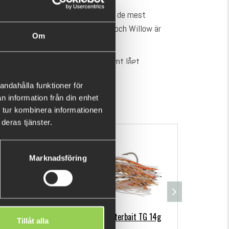
assig finess spinnerbait gjord med de mest
s tillgängliga. Bladen i Colorado och Willow är
Om
am.
huvudet har spinnerbait ett extremt lågt
et stabilt i vattnet.
VISA MER
andahålla funktioner för
n information från din enhet
l
 tur kombinera informationen
mbination
deras tjänster.
Marknadsföring
k
Berkley DEX Chatterbait TG 14g
M-WAR
Tillåt alla