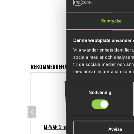
Samtycke
Denna webbplats använder 
Vi använder enhetsidentifierar
sociala medier och analysera 
till de sociala medier och a
REKOMMENDERADE PRODUKTER
med annan information som du 
Samtyckesval
Nödvändig
M-WAR Shallow Stinger 3/0
M
Avvisa