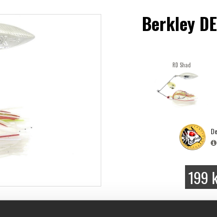
Berkley DE
RD Shad
De
199 