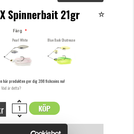
X Spinnerbait 21gr
Färg
*
Pearl White
Blue Back Chatreuse
n här produkten ger dig 398 fishcoins nu!
Vad är detta?
kr
KÖP
OK
INFORMATION