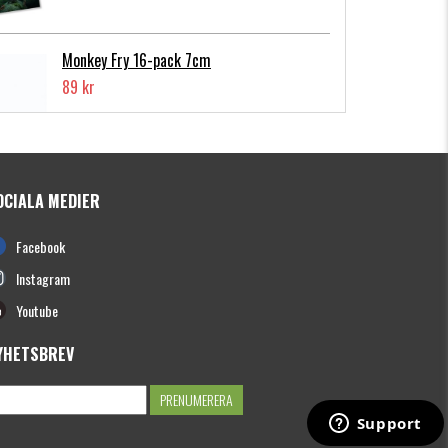
Monkey Fry 16-pack 7cm
89 kr
OCIALA MEDIER
Photofish Flatnose Mini 9cm,7gr, 10-
Facebook
pack
139 kr
Instagram
Youtube
YHETSBREV
Hooligan Roach JR 15cm
149 kr