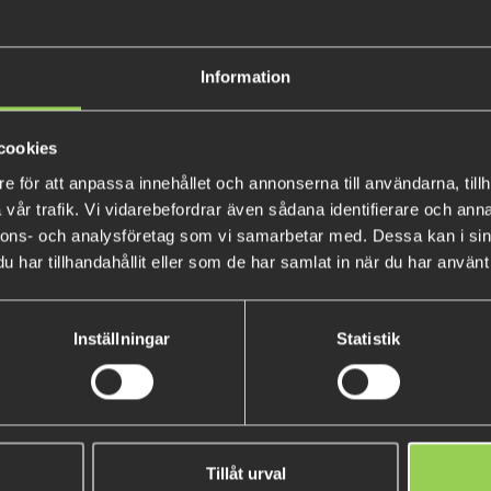
DEX Spinnerbait är en förstkl
avancerade materialen som finn
Information
monterad på en hållbar titanr
På grund av det tunga volfram
cookies
tyngdpunkt som gör betet myck
e för att anpassa innehållet och annonserna till användarna, tillh
• Finesse spinnerbait
vår trafik. Vi vidarebefordrar även sådana identifierare och anna
• Gjord med avancerat materia
nnons- och analysföretag som vi samarbetar med. Dessa kan i sin
• Colorado och Willow bladko
har tillhandahållit eller som de har samlat in när du har använt 
Inställningar
Statistik
-WAR Shallow Stinger 1/0
Monkey Brute 17cm 3-pac
Tillåt urval